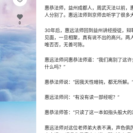
惠恭法师，益州成都人，周武灭法以前，
人分别了。惠远法师到京师去听学了很多
0
30年后，惠远法师回到益州讲经授徒，
见面，一旦相聚，真有说不出的高兴。两
唯否否，无善可陈。
惠远法师问惠恭法师道：“我们离别了这
什么吗？”
惠恭法师说：“因我天性暗钝，都无所解。
惠远法师问：“有没有读一部经呢？”
惠恭法师答：“只读了这一本如指头般大的
惠远法师对这位老师弟大表不满，声色俱