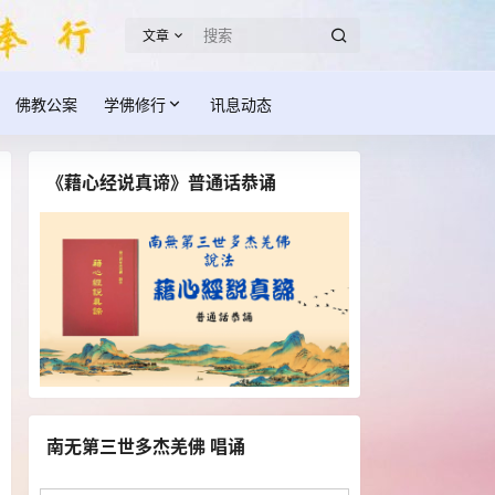
文章
佛教公案
学佛修行
讯息动态
《藉心经说真谛》普通话恭诵
南无第三世多杰羌佛 唱诵