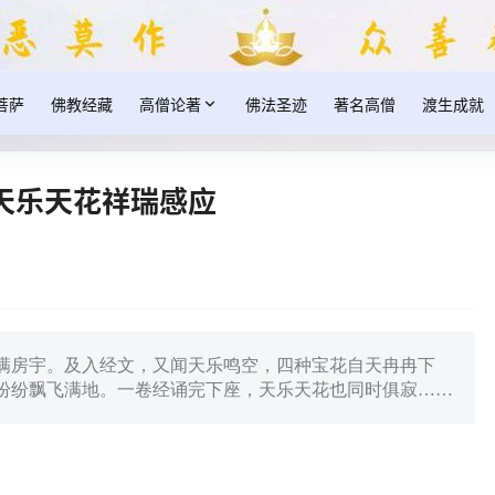
菩萨
佛教经藏
高僧论著
佛法圣迹
著名高僧
渡生成就
天乐天花祥瑞感应
满房宇。及入经文，又闻天乐鸣空，四种宝花自天冉冉下
纷纷飘飞满地。一卷经诵完下座，天乐天花也同时俱寂……