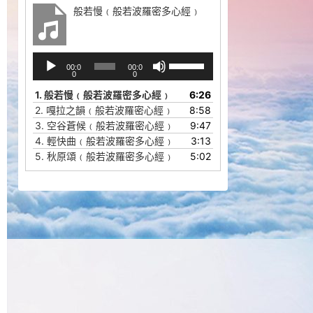
般若慢﹙般若波羅密多心經﹚
音
使
00:0
00:0
频
用
0
0
播
上
1.
般若慢﹙般若波羅密多心經﹚
6:26
放
/
2.
嘎拉之韻﹙般若波羅密心經﹚
8:58
器
下
3.
空谷蒼候﹙般若波羅密心經﹚
9:47
箭
4.
輕快曲﹙般若波羅密多心經﹚
3:13
头
5.
秋原頌﹙般若波羅密多心經﹚
5:02
键
来
增
高
或
降
低
音
量。