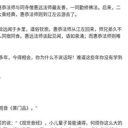
惠恭法师与同寺僧惠远法师最友善，一同勤修
佛法
。后来，二
大乘经典，惠恭法师则到江左云游去了。
辩聪远闻于乡里，道俗钦崇。惠恭法师从江左回来，师兄弟久不
人同宿同食。惠远法师谈起见闻，语如泉涌；而惠恭法师则唯
许多年，今得相会，你为什么不说话呀！难道这些年你没有学到
”
观音《
普门品
》。”
厉的说：“《观世音经》，小儿童子皆能诵得，何烦你这么大的