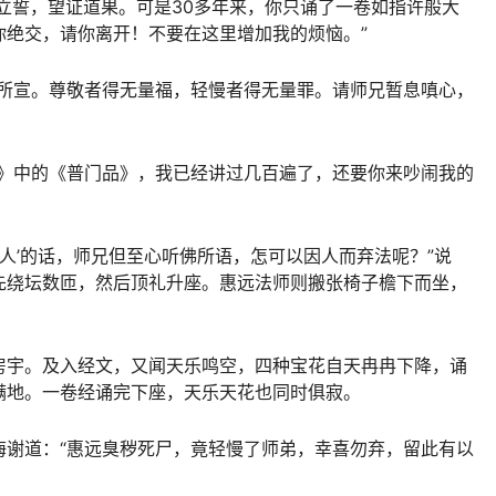
立誓，望证道果。可是30多年来，你只诵了一卷如指许般大
你绝交，请你离开！不要在这里增加我的烦恼。”
口所宣。尊敬者得无量福，轻慢者得无量罪。请师兄暂息嗔心，
经》中的《普门品》，我已经讲过几百遍了，还要你来吵闹我的
弘人’的话，师兄但至心听佛所语，怎可以因人而弃法呢？”说
先绕坛数匝，然后顶礼升座。惠远法师则搬张椅子檐下而坐，
房宇。及入经文，又闻天乐鸣空，四种宝花自天冉冉下降，诵
满地。一卷经诵完下座，天乐天花也同时俱寂。
悔谢道：“惠远臭秽死尸，竟轻慢了师弟，幸喜勿弃，留此有以