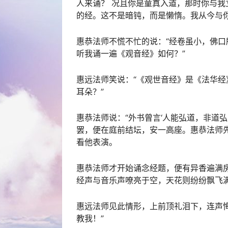
人来诵？ 况且你是童真入道，那时你与我
的经。这不是暗钝，而是懒惰。我从今与
惠恭法师不慌不忙的说：“经卷虽小，佛
听我诵一遍《观音经》如何？”
惠远法师笑说：“《观世音经》是《法华
耳朵？”
惠恭法师说：“外书曾言‘人能弘道，非道
罢，便在庭前结坛，安一高座。惠恭法师
看他表演。
惠恭法师才开始诵念经题，便有异香遍满
经声与音乐声嘹亮于空，天花则纷纷飘飞
惠远法师见此情形，上前顶礼泪下，连声
教我！”