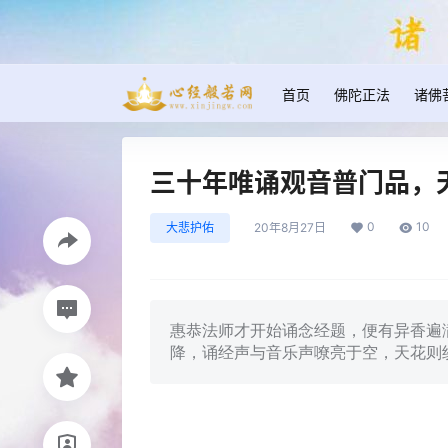
首页
佛陀正法
诸佛
三十年唯诵观音普门品，
0
10
大悲护佑
20年8月27日
惠恭法师才开始诵念经题，便有异香遍
降，诵经声与音乐声嘹亮于空，天花则