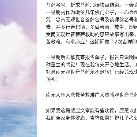
菩萨名号，祈求菩萨加持快点结束。一会
一星期内作为
皈依
几年佛门弟子，一心靠
咒，念南无观世音菩萨名号及药师佛名号
素，并多行善积德，多做善事，放生、印
受南无观世音菩萨救助的感应故事写出来
苦救难，有求必应！这期间做了2次吉祥
一星期后去拿复查报告单子，报告只说明
种重生的感觉！现在我每天开心地生活、
对念南无观世音菩萨永不退转！已经兑现
顶礼：
南无大慈大悲救苦救难广大灵感观世音菩
如果我这篇感应文章能有些功德，愿意以
我们全家身体健康，吉祥如意！祝儿子考