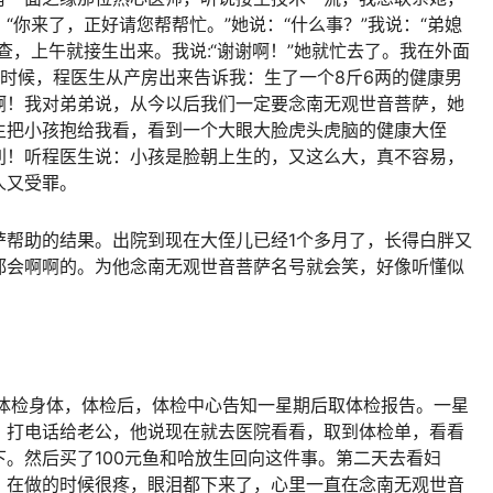
“你来了，正好请您帮帮忙。”她说：“什么事？”我说：“弟媳
查，上午就接生出来。我说:“谢谢啊！”她就忙去了。我在外面
时候，程医生从产房出来告诉我：生了一个8斤6两的健康男
啊！我对弟弟说，从今以后我们一定要念南无观世音菩萨，她
生把小孩抱给我看，看到一个大眼大脸虎头虎脑的健康大侄
利！听程医生说：小孩是脸朝上生的，又这么大，真不容易，
人又受罪。
萨帮助的结果。出院到现在大侄儿已经1个多月了，长得白胖又
都会啊啊的。为他念南无观世音菩萨名号就会笑，好像听懂似
康体检身体，体检后，体检中心告知一星期后取体检报告。一星
，打电话给老公，他说现在就去医院看看，取到体检单，看看
。然后买了100元鱼和哈放生回向这件事。第二天去看妇
，在做的时候很疼，眼泪都下来了，心里一直在念南无观世音