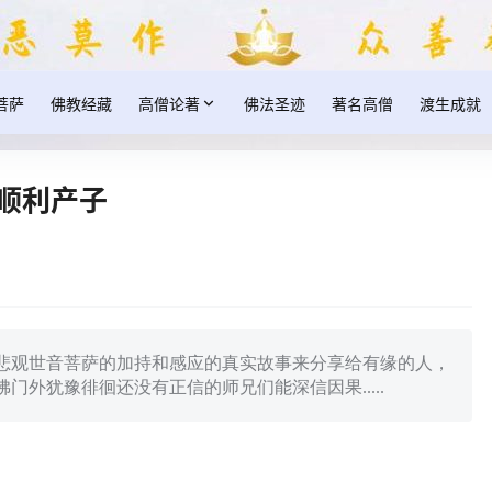
菩萨
佛教经藏
高僧论著
佛法圣迹
著名高僧
渡生成就
顺利产子
悲观世音菩萨的加持和感应的真实故事来分享给有缘的人，
外犹豫徘徊还没有正信的师兄们能深信因果.....