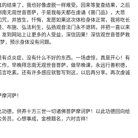
真的结束了，我也好像虚脱一样难受。回来等复查结果，之后
倒南无观世音菩萨，于是我每天都在虔诵《普门品》，大悲
和咒，并放生，忏悔，发愿如果这次体检身体正常，我将吃长
经、布施、弘法利生，弘扬观音法门永不退转。并把一直以来
，发到网站上让更多的人受益，深信因果！深信观世音菩萨救
的梦，预示身体没有问题。
是有点炎症，没有什么不好的东西。一场虚惊，真是开心！有
工作，早晚拜念南无观世音菩萨，做早晚课，永远行善积德，
诺言吃素。还有许多感应就暂写到这，以后再分享。再次虔诚
萨摩河萨！
此功德，供养十方三世一切诸佛菩萨摩诃萨！以此功德回向给
公务员，心想事成，金榜题名，六时吉祥！