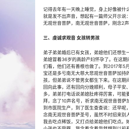
记得去年有一天晚上睡觉，身上好像被什
就是发不出声音，想起有一篇师父开示说
无观世音菩萨，南无观世音菩萨，刚念2
三、虔诚求观音 女孩转男孩
弟子弟弟婚后已有女孩，弟媳他们还想生
弟媳冒着36岁的高龄产妇怀孕了。在这期
们看，他们还有善根也做了。到2017年5
宝还是多亏南无大慈大悲观世音菩萨加持
孩，但弟弟说不管男女都生下来。在这期
回向此事，还有回向分娩顺利，母子平安、
多，弟弟打电话说弟媳肚疼得厉害，可能要
拜，念了10声名号，祈求南无观世音菩萨
到市医院生产，到了医生查查说：还早呢
念南无观世音菩萨圣号，虽然不时招来别
我去吃点稀饭，又打点给弟媳他们吃点。
小孩也不受罪。我念着念着忽然想到以前