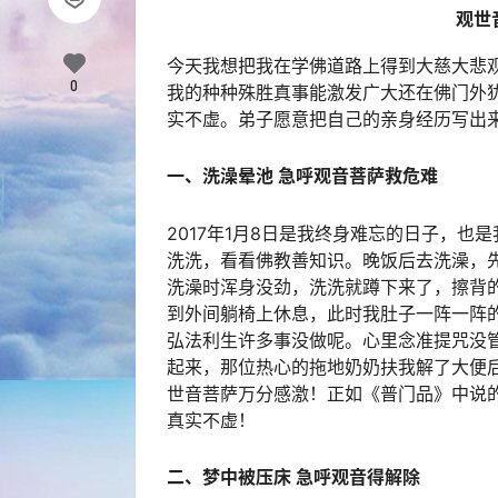
观世
今天我想把我在
学佛
道路上得到大慈大悲
0
我的种种殊胜真事能激发广大还在佛门外
实不虚。弟子愿意把自己的亲身经历写出
一、洗澡晕池 急呼观音菩萨救危难
2017年1月8日是我终身难忘的日子，
洗洗，看看
佛教
善知识。晚饭后去洗澡，
洗澡时浑身没劲，洗洗就蹲下来了，擦背
到外间躺椅上休息，此时我肚子一阵一阵
弘法利生许多事没做呢。心里念准提咒没
起来，那位热心的拖地奶奶扶我解了大便
世音菩萨万分感激！正如《
普门品
》中说
真实不虚！
二、梦中被压床 急呼观音得解除