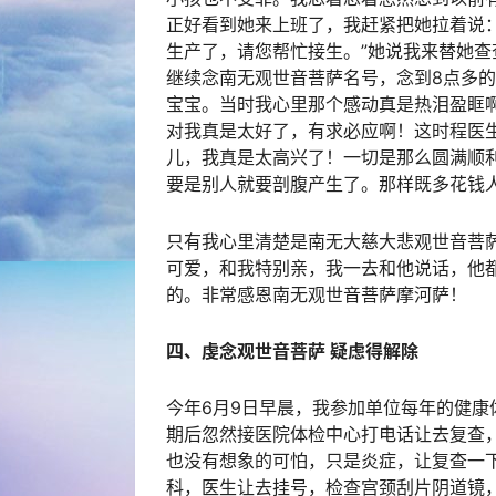
正好看到她来上班了，我赶紧把她拉着说：
生产了，请您帮忙接生。”她说我来替她查
继续念南无观世音菩萨名号，念到8点多的
宝宝。当时我心里那个感动真是热泪盈眶
对我真是太好了，有求必应啊！这时程医
儿，我真是太高兴了！一切是那么圆满顺
要是别人就要剖腹产生了。那样既多花钱
只有我心里清楚是南无大慈大悲观世音菩
可爱，和我特别亲，我一去和他说话，他
的。非常感恩南无观世音菩萨摩河萨！
四、虔念观世音菩萨 疑虑得解除
今年6月9日早晨，我参加单位每年的健
期后忽然接医院体检中心打电话让去复查
也没有想象的可怕，只是炎症，让复查一下
科，医生让去挂号，检查宫颈刮片阴道镜