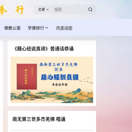
文章
佛教公案
学佛修行
讯息动态
《藉心经说真谛》普通话恭诵
南无第三世多杰羌佛 唱诵