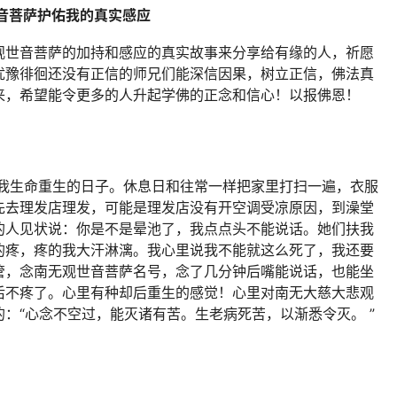
音菩萨护佑我的真实感应
观世音菩萨
的加持和感应的真实故事来分享给有缘的人，祈愿
犹豫徘徊还没有正信的师兄们能深信
因果
，树立正信，
佛法
真
来，希望能令更多的人升起学佛的正念和信心！以报佛恩！
也是我生命重生的日子。休息日和往常一样把家里打扫一遍，衣服
先去理发店理发，可能是理发店没有开空调受凉原因，到澡堂
的人见状说：你是不是晕池了，我点点头不能说话。她们扶我
的疼，疼的我大汗淋漓。我心里说我不能就这么死了，我还要
管，念南无观世音菩萨名号，念了几分钟后嘴能说话，也能坐
后不疼了。心里有种却后重生的感觉！心里对南无大慈大悲观
的：“心念不空过，能灭诸有苦。生老病死苦，以渐悉令灭。 ”