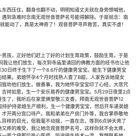
么东西压住，翻身也翻不动，明明知道丈夫就在身旁想喊他，
：遇到急难时念南无观世音菩萨名号能得解除。于是就念：南
声就能动了，真是太神奇了！观音菩萨寻声救苦，真实不虚！
一男孩，正好他们赶上了好的计划生育政策，鼓励生育。于是
间我让他们
放生
，每次到寺庙里请回的佛教方面的经书也让他
月30日终于生下了一个8.6斤的健康男宝宝。能生下健康男宝
的结果。弟媳怀孕4个月时找熟人查了B超，人家告诉她是女
间我劝他们放生，做善事，我为她怀孕宝宝印了
心经
，
大悲咒
吉祥如意，生一个安乐易养的健康男宝宝。5月29日夜里2点
生了，我听后在家里佛堂敬三支香，拜南无观世音菩萨12
加持护持弟媳生产顺利，生一个健康男宝宝，然后开车递弟媳
，才开两分宫口待产。我和弟弟在产房门外等，我合掌恭敬地
人异样的目光，但我毫不动摇，一直在念，等到6点钟天亮了
她又疼的难受，我让她念观音菩萨名号，这样你就不会太疼，
有一面之缘那位热心医师，听说接生技术一流，我想联系她，