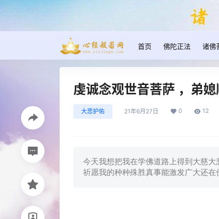
首页
佛陀正法
诸佛
虔诚念观世音菩萨 ，弟媳
0
12
大悲护佑
21年6月27日
今天我想把我在学佛道路上得到大慈大
祈愿我的种种殊胜真事能激发广大还在佛门