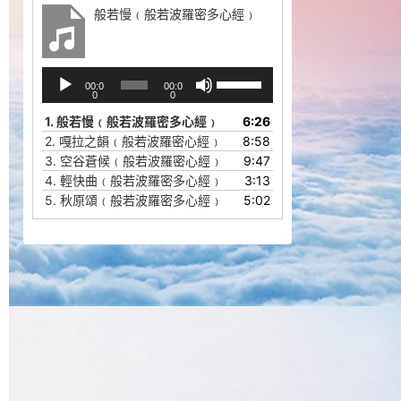
般若慢﹙般若波羅密多心經﹚
音
使
00:0
00:0
频
用
0
0
播
上
1.
般若慢﹙般若波羅密多心經﹚
6:26
放
/
2.
嘎拉之韻﹙般若波羅密心經﹚
8:58
器
下
3.
空谷蒼候﹙般若波羅密心經﹚
9:47
箭
4.
輕快曲﹙般若波羅密多心經﹚
3:13
头
5.
秋原頌﹙般若波羅密多心經﹚
5:02
键
来
增
高
或
降
低
音
量。