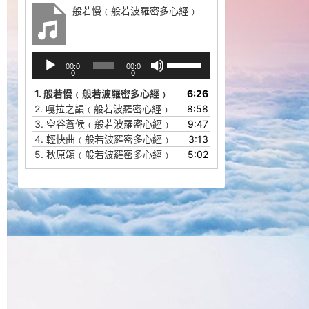
般若慢﹙般若波羅密多心經﹚
音
使
00:0
00:0
频
用
0
0
播
上
1.
般若慢﹙般若波羅密多心經﹚
6:26
放
/
2.
嘎拉之韻﹙般若波羅密心經﹚
8:58
器
下
3.
空谷蒼候﹙般若波羅密心經﹚
9:47
箭
4.
輕快曲﹙般若波羅密多心經﹚
3:13
头
5.
秋原頌﹙般若波羅密多心經﹚
5:02
键
来
增
高
或
降
低
音
量。