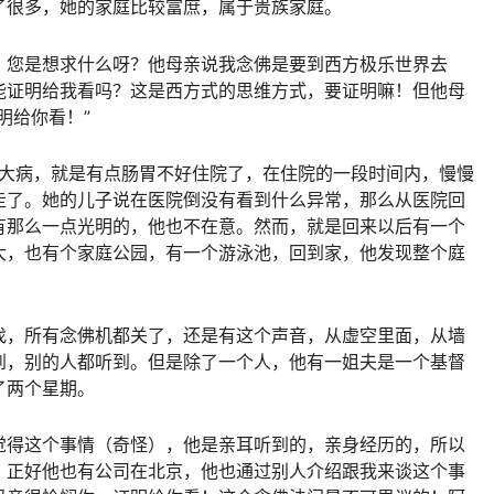
了很多，她的家庭比较富庶，属于贵族家庭。
，您是想求什么呀？他母亲说我念佛是要到西方极乐世界去
能证明给我看吗？这是西方式的思维方式，要证明嘛！但他母
明给你看！”
生大病，就是有点肠胃不好住院了，在住院的一段时间内，慢慢
走了。她的儿子说在医院倒没有看到什么异常，那么从医院回
有那么一点光明的，他也不在意。然而，就是回来以后有一个
大，也有个家庭公园，有一个游泳池，回到家，他发现整个庭
。
找，所有念佛机都关了，还是有这个声音，从虚空里面，从墙
到，别的人都听到。但是除了一个人，他有一姐夫是一个基督
了两个星期。
觉得这个事情（奇怪），他是亲耳听到的，亲身经历的，所以
，正好他也有公司在北京，他也通过别人介绍跟我来谈这个事