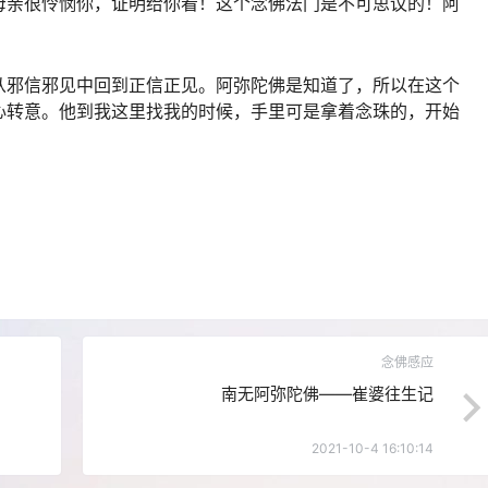
母亲很怜悯你，证明给你看！这个念佛法门是不可思议的！阿
从邪信邪见中回到正信正见。阿弥陀佛是知道了，所以在这个
心转意。他到我这里找我的时候，手里可是拿着念珠的，开始
念佛感应
南无阿弥陀佛——崔婆往生记
2021-10-4 16:10:14