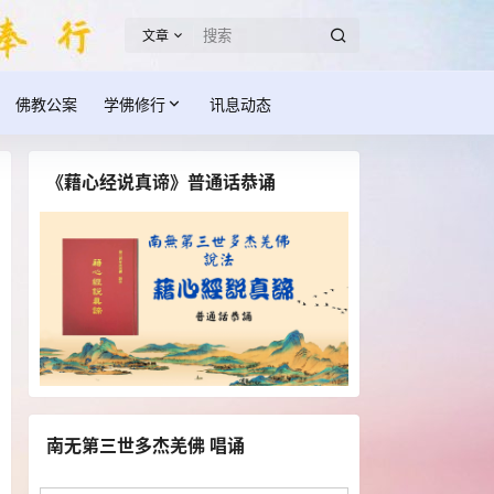
文章
佛教公案
学佛修行
讯息动态
《藉心经说真谛》普通话恭诵
南无第三世多杰羌佛 唱诵