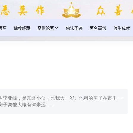
菩萨
佛教经藏
高僧论著
佛法圣迹
著名高僧
渡生成就
叫李亚峰，是东北小伙，比我大一岁。他租的房子在市里一
他大概有60米远......