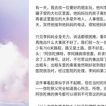
有一天，我去找一位要好的朋友玩，他叫
碾子营的大社区里面，他妈妈住的房子离
再者这里面住的大多是外地人，人事很乱
天，突然他接到他妈妈的电话，得知他妈
只见李妈妈全身无力，说话都很困难，看
再拖出什么大事就不好了。我们就一左一
少有700米路程，路又是土路，很不好走
头：“阿弥陀佛呀，李阿姨病得很重，祈求
念了三声佛号。这时，不可思议的事出现
出租车；出租车里的乘客竟然刚好就到我
医院很及时，经过医院的处理，李妈妈第
这件事看起来似乎并不起眼，但在当时的
——弥陀慈父完全知道我心所念、所想，
阿弥陀佛的佛号都可以得到不可思议的利