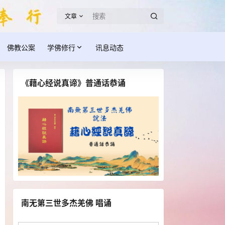
文章
佛教公案
学佛修行
讯息动态
《藉心经说真谛》普通话恭诵
南无第三世多杰羌佛 唱诵