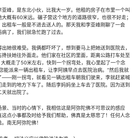
李亚峰，是东北小伙，比我大一岁。他租的房子在市里一个叫
他大概有60米远。碾子营这个地方的道路很窄，也很不好走；
，出租车一般是不进去送人的。那天我和李亚峰刚聊了一会
妈病了，我们就急忙跑了过去。
得出她很难受。我俩都吓坏了，想到要马上把她送到医院去，
右搀扶她往外面走。他们家在社区的里面，距离公路打车处至
。大概走了50米左右，快到一个拐弯处，我心里起了一个念
您能派来一辆出租车，让李阿姨早点去医院治病。”然后我就
了——刚一拐弯，就看见一辆出租车朝我们驶来，李就赶紧喊
们走到的地方下车了。随后李妈妈坐上车去了医院。因为送到
二天就出院了。
场景、当时的心情下，我相信这是阿弥陀佛不可思议的感应
连这点小事都及时给予我们帮助，佛真是太慈悲了！任何人念
益。南无阿弥陀佛！