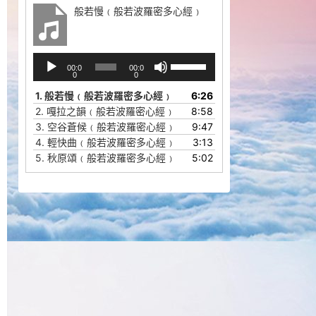
般若慢﹙般若波羅密多心經﹚
音
使
00:0
00:0
频
用
0
0
播
上
1.
般若慢﹙般若波羅密多心經﹚
6:26
放
/
2.
嘎拉之韻﹙般若波羅密心經﹚
8:58
器
下
3.
空谷蒼候﹙般若波羅密心經﹚
9:47
箭
4.
輕快曲﹙般若波羅密多心經﹚
3:13
头
5.
秋原頌﹙般若波羅密多心經﹚
5:02
键
来
增
高
或
降
低
音
量。