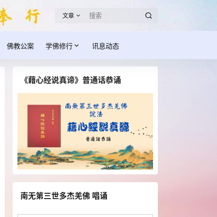
文章
佛教公案
学佛修行
讯息动态
《藉心经说真谛》普通话恭诵
南无第三世多杰羌佛 唱诵