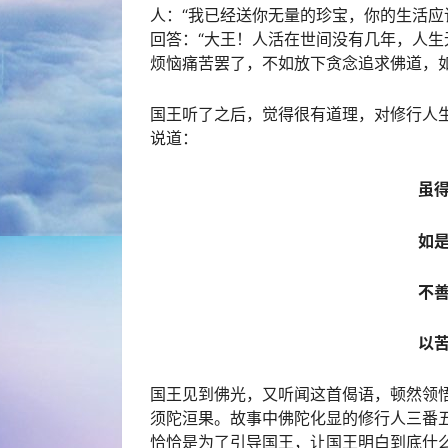
人：“我已经送你无量的珍宝，你的生活应
回答：“大王！人活在世间没有几年，人
烦恼痛苦罢了，不如放下贪念追求佛道，如
国王听了之后，觉得很有道理，对修行人
说道：
虽
如
不
以
国王见到佛光，又听闻这首偈语，顿然领
须陀洹果。故事中佛陀化显的修行人三番
恰恰是为了引导国王，让国王明白到底什