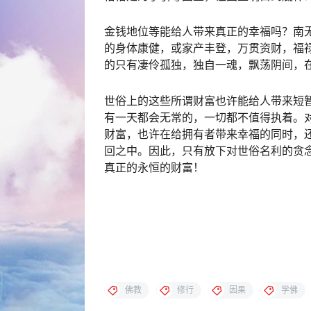
金钱地位等能给人带来真正的幸福吗？南
的身体康健，或家产丰登，万贯资财，福
的只有凄伶孤独，独自一魂，飘荡阴间，在
世俗上的这些所谓财富也许能给人带来短
有一天都会无常的，一切都不值得执着。
财富，也许在给拥有者带来幸福的同时，
回之中。因此，只有放下对世俗名利的贪
真正的永恒的财富！
佛教
修行
因果
学佛