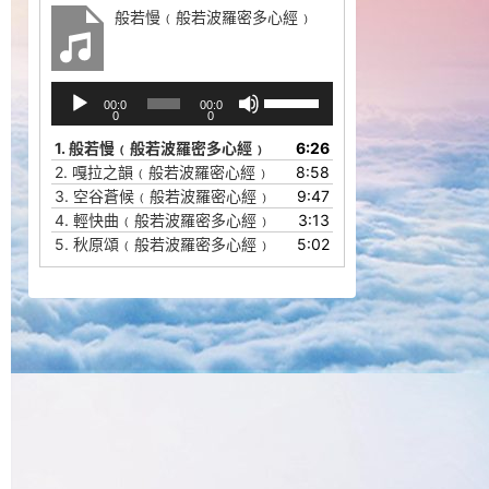
般若慢﹙般若波羅密多心經﹚
音
使
00:0
00:0
频
用
0
0
播
上
1.
般若慢﹙般若波羅密多心經﹚
6:26
放
/
2.
嘎拉之韻﹙般若波羅密心經﹚
8:58
器
下
3.
空谷蒼候﹙般若波羅密心經﹚
9:47
箭
4.
輕快曲﹙般若波羅密多心經﹚
3:13
头
5.
秋原頌﹙般若波羅密多心經﹚
5:02
键
来
增
高
或
降
低
音
量。