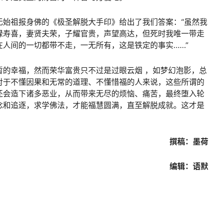
无始祖报身佛的《极圣解脱大手印》给出了我们答案：“虽然我
禄寿喜，妻贤夫荣，子耀官贵，声望高达，但死时我唯一带走
人间的一切都带不走，一无所有，这是铁定的事实……”
暂的幸福，然而荣华富贵只不过是过眼云烟 ，如梦幻泡影，总
对于不懂因果和无常的道理、不懂惜福的人来说，这些所谓的
还会造下诸多恶业，从而带来无尽的烦恼、痛苦，最终堕入轮
念和追逐，求学佛法，才能福慧圆满，直至解脱成就。这才是
撰稿：墨荷
编辑：语默