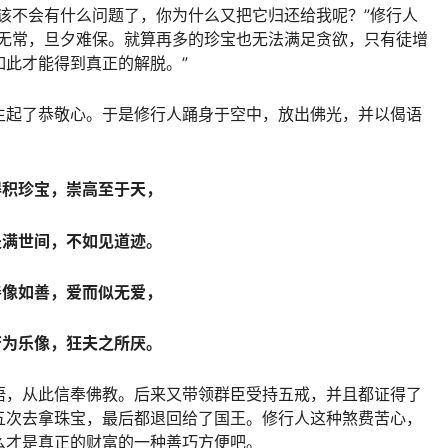
该不会有什么问题了，你为什么又把它归还给我呢？”修行人
生无常，旦夕难保。就算再多的珍宝也无法满足贪欲，只有徒增
此才能得到真正的解脱。”
生起了恭敬心。于是修行人踊身于空中，放出佛光，并以偈语
得积珍宝，崇高至于天，
是满世间，不如见道迹。
善像如善，爱而似无爱，
苦为乐像，狂夫之所厌。
悟，从此信奉佛教。后来又带领群臣受持五戒，并且都证得了
五次去拿珠宝，最后都退回给了国王。修行人这种煞费苦心，
么才是真正的财富的一种善巧方便吧。