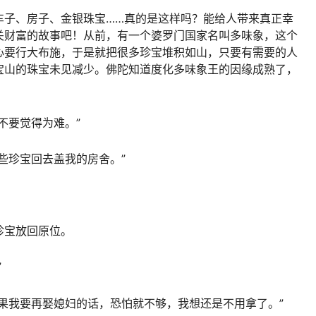
车子、房子、金银珠宝……真的是这样吗？能给人带来真正幸
关财富的故事吧！从前，有一个婆罗门国家名叫多味象，这个
心要行大布施，于是就把很多珍宝堆积如山，只要有需要的人
宝山的珠宝未见减少。佛陀知道度化多味象王的因缘成熟了，
不要觉得为难。”
些珍宝回去盖我的房舍。”
珍宝放回原位。
”
果我要再娶媳妇的话，恐怕就不够，我想还是不用拿了。”