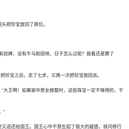
回头把珍宝放回了原位。
没有奴婢、没有牛马和田地，日子怎么过呢？我看还是算了
七把珍宝之后，走了七步，又再一次把珍宝放回去。
：“大王啊！如果家中男女嫁娶时，这些珠宝一定不够用的，干
。”
终又送还给国王。国王心中不禁生起了极大的疑惑，就问修行