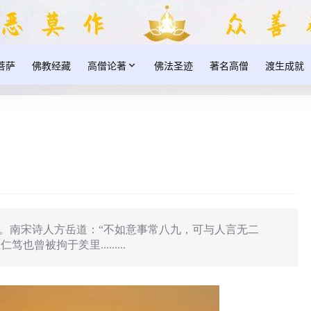
菩萨
佛教经藏
高僧论著
佛法圣迹
著名高僧
渡生成就
福。南宋诗人方岳道：“不如意事常八九，可与人言无二
曾被拘于羑里.........