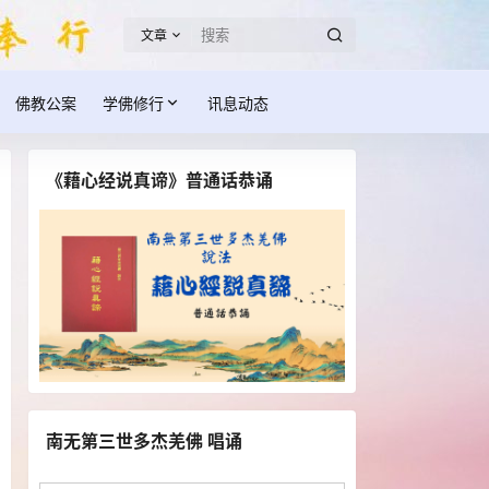
文章
佛教公案
学佛修行
讯息动态
《藉心经说真谛》普通话恭诵
南无第三世多杰羌佛 唱诵