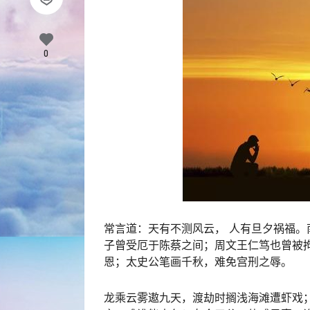
0
常言道：天有不测风云， 人有旦夕祸福。
子曾受厄于陈蔡之间；周文王仁笃也曾被
恩；太史公笔画千秋，难免宫刑之辱。
龙乘云雾遨九天，渡劫时搁浅海滩遭虾戏