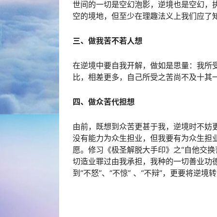
世间的一切是空幻泡影，逆境也是空幻，
空的境地，但至少在理趣法义上我们应了
三、做我苦不若人想
在逆境中要自我开解，做如是思量：我所
比，相差更多，自己所受之苦尚不及十其
四、做众苦代担想
由前，既想到众苦更甚于我，逆境时不妨
没有能力为众生担业，但我要有为众生担
愿。修习《极圣解脱大手印》之“自他交换
切造业罪过由我承担，我种的一切善业功
到“不怒”、“不惊” 、“不辩”，更要将