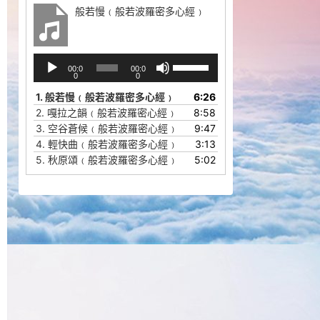
般若慢﹙般若波羅密多心經﹚
音
使
00:0
00:0
频
用
0
0
播
上
1.
般若慢﹙般若波羅密多心經﹚
6:26
放
/
2.
嘎拉之韻﹙般若波羅密心經﹚
8:58
器
下
3.
空谷蒼候﹙般若波羅密心經﹚
9:47
箭
4.
輕快曲﹙般若波羅密多心經﹚
3:13
头
5.
秋原頌﹙般若波羅密多心經﹚
5:02
键
来
增
高
或
降
低
音
量。