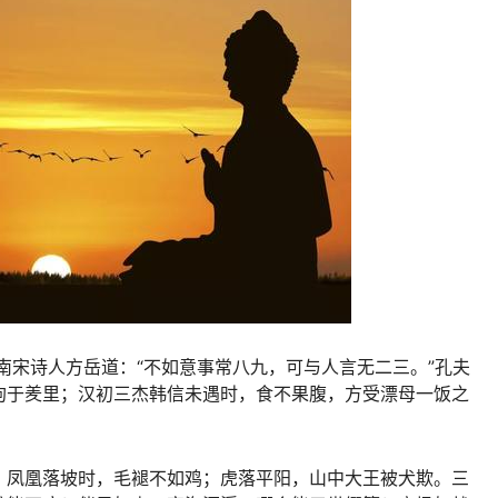
南宋诗人方岳道：“不如意事常八九，可与人言无二三。”孔夫
拘于羑里；汉初三杰韩信未遇时，食不果腹，方受漂母一饭之
；凤凰落坡时，毛褪不如鸡；虎落平阳，山中大王被犬欺。三