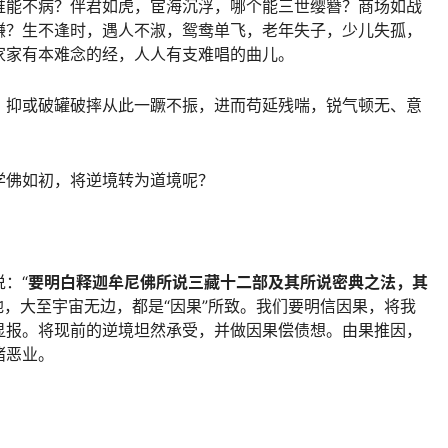
谁能不病？伴君如虎，宦海沉浮，哪个能三世缨簪？商场如战
赚？生不逢时，遇人不淑，鸳鸯单飞，老年失子，少儿失孤，
家家有本难念的经，人人有支难唱的曲儿。
，抑或破罐破摔从此一蹶不振，进而苟延残喘，锐气顿无、意
学佛如初，将逆境转为道境呢？
：“
要明白释迦牟尼佛所说三藏十二部及其所说密典之法，其
地，大至宇宙无边，都是“因果”所致。我们要明信因果，将我
显报。将现前的逆境坦然承受，并做因果偿债想。由果推因，
诸恶业。