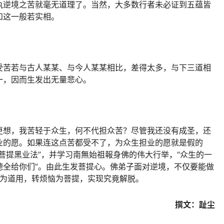
执逆境之苦就毫无道理了。当然，大多数行者未必证到五蕴皆
知这一般若实相。
受苦若与古人某某、与今人某某相比，差得太多，与下三道相
一，因而生发出无量悲心。
更想，我苦轻于众生，何不代担众苦？尽管我还没有成圣，还
业的愿。如果连这点苦都受不了，为众生担业的愿就是假的
菩提黑业法”，并学习南無始祖報身佛的伟大行举，“众生的一
德全给你们”。由此生发菩提心。佛弟子面对逆境，不仅要能做
逆境转为道用，转烦恼为菩提，实现究竟解脱。
撰文：趾尘