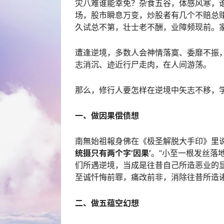
灾八难谁能幸免？杂食五谷，体感风寒，
场，股市瞬息万变，炒股者有几个不赔总
久试总不第，壮士老不酬，业障频现前。
遭逢逆境，多数人会神情落寞、委靡不振
志消沉、迹近行尸走肉，在人间游荡。
那么，修行人要怎样在逆境中矢志不移，
一、做因果偿债想
南無始祖報身佛在《极圣解脱大手印》里说
统摄只有两个字‘因果’
。”小至一根发丝落
们所遇逆境，当成是往昔自己所造恶业的
至诚忏悔前罪，痛改前非，消除往昔所造
二、做五蕴空幻想