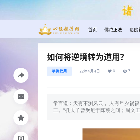
首页
佛陀正法
诸佛
如何将逆境转为道用？
0
7
学佛受用
22年4月4日
常言道：天有不测风云， 人有旦夕祸
三。”孔夫子曾受厄于陈蔡之间；周文王仁笃也