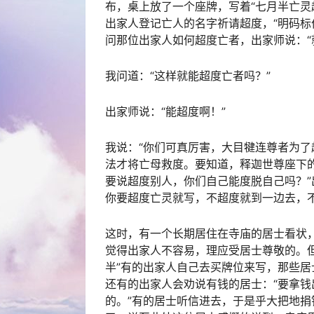
布，桌上放了一个座牌，写着“七月半亡灵
出家人登记亡人的名字祈请超度，“明码标
问那位出家人如何超度亡者，出家师说：“
我问道：“这样就能超度亡者吗？”
出家师说：“能超度啊！”
我说：“你们可真厉害，大目犍连尊者为
法才将亡母救度。要知道，释迦世尊座下
要说超度别人，你们自己能度脱自己吗？”
你要超度亡灵就写，不超度就到一边去，不
这时，有一个长期居住在寺庙的居士看状
觉得出家人不容易，理应受居士尊敬的。
半”有的出家人自己去买牌位来写，那些
还有的出家人会劝说有钱的居士：“要拿
的。”有的居士听信进去，于是乎大把地