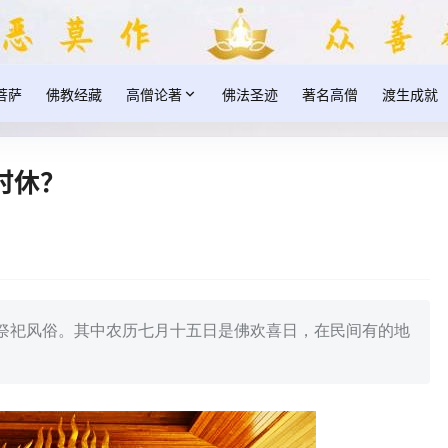
菩萨
佛教经藏
高僧论著
佛法圣迹
著名高僧
渡生成就
时休？
祭祀风俗。其中农历七月十五日是佛欢喜日，在民间有的地