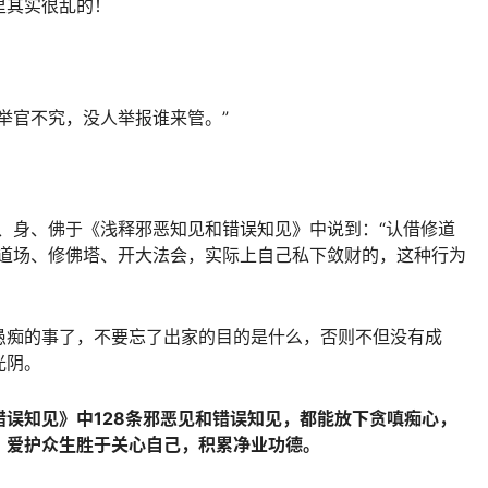
里其实很乱的！
举官不究，没人举报谁来管。”
、身、佛于《浅释邪恶知见和错误知见》中说到：“认借修道
修道场、修佛塔、开大法会，实际上自己私下敛财的，这种行为
愚痴的事了，不要忘了出家的目的是什么，否则不但没有成
光阴。
误知见》中128条邪恶见和错误知见，都能放下贪嗔痴心，
，爱护众生胜于关心自己，积累净业功德。