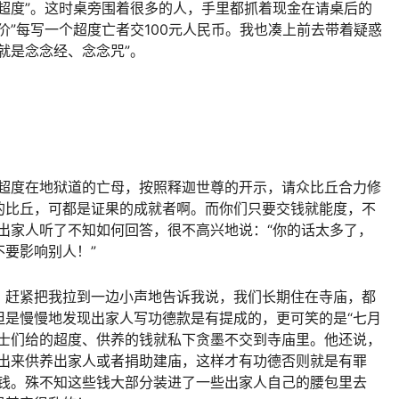
超度”。这时桌旁围着很多的人，手里都抓着现金在请桌后的
价”每写一个超度亡者交100元人民币。我也凑上前去带着疑惑
就是念念经、念念咒”。
了超度在地狱道的亡母，按照释迦世尊的开示，请众比丘合力修
的比丘，可都是证果的成就者啊。而你们只要交钱就能度，不
出家人听了不知如何回答，很不高兴地说：“你的话太多了，
要影响别人！”
，赶紧把我拉到一边小声地告诉我说，我们长期住在寺庙，都
但是慢慢地发现出家人写功德款是有提成的，更可笑的是“七月
居士们给的超度、供养的钱就私下贪墨不交到寺庙里。他还说，
钱出来供养出家人或者捐助建庙，这样才有功德否则就是有罪
捐钱。殊不知这些钱大部分装进了一些出家人自己的腰包里去