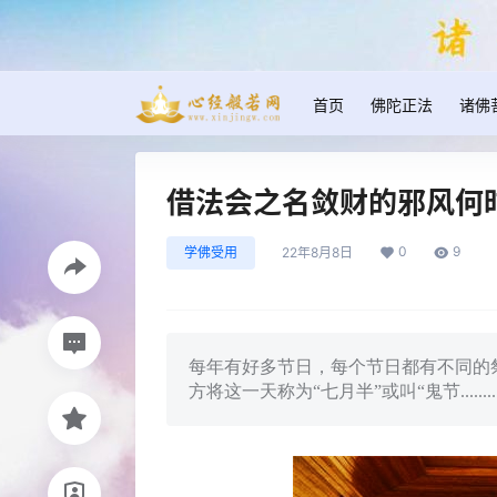
首页
佛陀正法
诸佛
借法会之名敛财的邪风何
0
9
学佛受用
22年8月8日
每年有好多节日，每个节日都有不同的
方将这一天称为“七月半”或叫“鬼节........