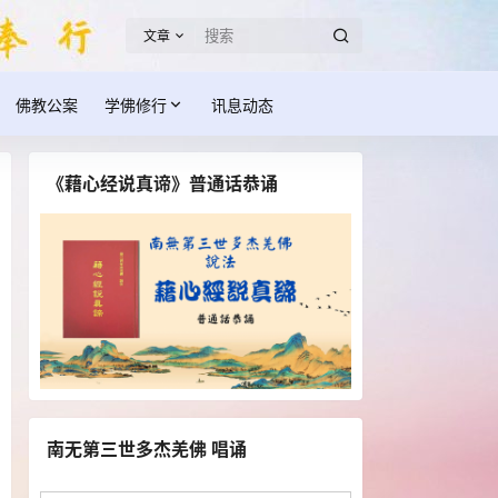
文章
佛教公案
学佛修行
讯息动态
《藉心经说真谛》普通话恭诵
南无第三世多杰羌佛 唱诵