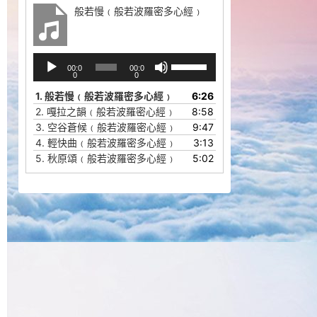
般若慢﹙般若波羅密多心經﹚
音
使
00:0
00:0
频
用
0
0
播
上
1.
般若慢﹙般若波羅密多心經﹚
6:26
放
/
2.
嘎拉之韻﹙般若波羅密心經﹚
8:58
器
下
3.
空谷蒼候﹙般若波羅密心經﹚
9:47
箭
4.
輕快曲﹙般若波羅密多心經﹚
3:13
头
5.
秋原頌﹙般若波羅密多心經﹚
5:02
键
来
增
高
或
降
低
音
量。