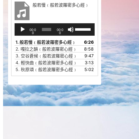
般若慢﹙般若波羅密多心經﹚
音
使
00:0
00:0
频
用
0
0
播
上
1.
般若慢﹙般若波羅密多心經﹚
6:26
放
/
2.
嘎拉之韻﹙般若波羅密心經﹚
8:58
器
下
3.
空谷蒼候﹙般若波羅密心經﹚
9:47
箭
4.
輕快曲﹙般若波羅密多心經﹚
3:13
头
5.
秋原頌﹙般若波羅密多心經﹚
5:02
键
来
增
高
或
降
低
音
量。