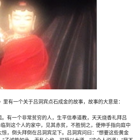
然》里有一个关于吕洞宾点石成金的故事，故事的大意是：
祖。有一个非常贫穷的人，生平信奉道教，天天烧香礼拜吕
降临到这个人的家中，见其赤贫，不胜悯之，便伸手指向庭中
大惊，倒头拜倒在吕洞宾足下。吕洞宾问曰：“想要这些黄金