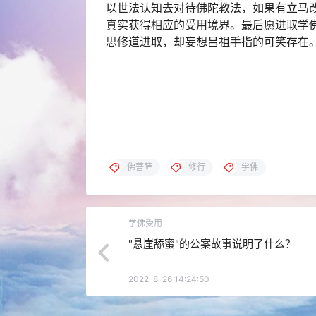
以世法认知去对待佛陀教法，如果有立马
真实获得相应的受用境界。最后愿进取学
思修道进取，却妄想吕祖手指的可笑存在
佛菩萨
修行
学佛
学佛受用
"悬崖舔蜜"的公案故事说明了什么？
2022-8-26 14:24:50