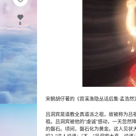
0
宋朝胡仔著的《苕溪渔隐丛话后集·孟浩
吕洞宾是道教全真道派之祖，故被称为吕
祖。吕洞宾被他的“虔诚”感动，一天忽然
的磐石。顷间，磐石化为黄金。这人见状