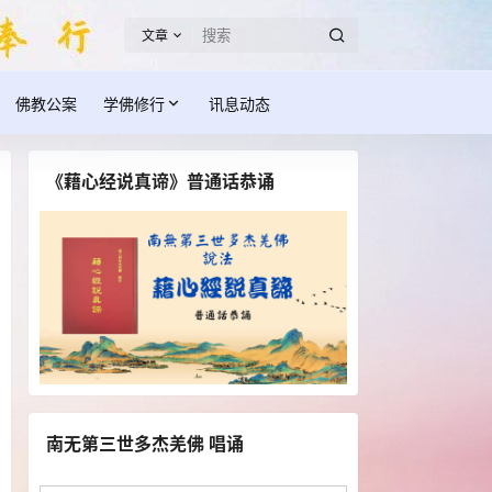
文章
佛教公案
学佛修行
讯息动态
《藉心经说真谛》普通话恭诵
南无第三世多杰羌佛 唱诵