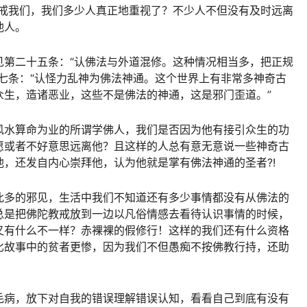
教戒我们，我们多少人真正地重视了？不少人不但没有及时远离
他人。
见第二十五条：“认佛法与外道混修。这种情况相当多，把正规
七条：“认怪力乱神为佛法神通。这个世界上有非常多神奇古
众生，造诸恶业，这些不是佛法的神通，这是邪门歪道。”
风水算命为业的所谓学佛人，我们是否因为他有接引众生的功
愿或者不好意思远离他？且这样的人总有意无意说一些神奇古
，还发自内心崇拜他，认为他就是掌有佛法神通的圣者?!
此多的邪见，生活中我们不知道还有多少事情都没有从佛法的
总是把佛陀教戒放到一边以凡俗情感去看待认识事情的时候，
又有什么不一样？赤裸裸的假修行！这样的我们还有什么资格
比故事中的贫者更惨，因为我们不但愚痴不按佛教行持，还助
毛病，放下对自我的错误理解错误认知，看看自己到底有没有