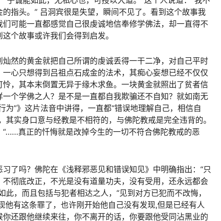
：“子诚能如此，无私心也，可授以大道。”这个人说道：“我不
的指头。” 吕洞宾很是失望，瞬间不见了。看到这个故事我
我们可能一直都感觉自己很虔诚地信奉修学佛法，却一直得不
到这个故事或许我们会得到启发。
到灿然的黄金就把自己所谓的虔诚丢得一干二净，对自己平时
，一心只想得到吕祖点石成金的法术，其痴心妄想已经不仅仅
可怜，其本末倒置无异于缘木求鱼。一块黄金就照出了贫者信
样一个学佛之人？是不是一直都自我欺骗还不自知？就如南无
行为”》这片法音中讲得，一直都“错误地理解自己，相信自
步，其实身口意与经教是不相符的，与佛陀教戒是完全违背的。
“……真正的忏悔就是改掉今生的一切不符合佛陀教戒的恶
恶习了吗？佛陀在《浅释邪恶见和错误知见》中明确指出：“只
，不彻底改正，不光是没有道量功夫，没有受用，还永远都会
如此，而且包括与犯者相达之人，“见到对方已犯而不改悔，
发现他有这条罪了，也许刚开始他自己没有发现,但是已经有人
候你还跟他继续来往，你不离开的话，你要跟他受同沾黑业的