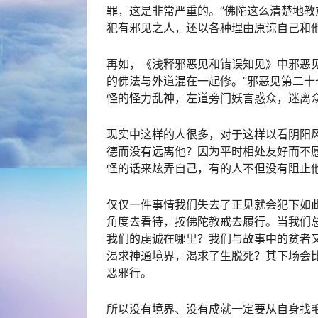
罪，这是非常严重的。”佛陀这么清楚地
犯有邪见之人，还以各种理由原谅自己和
再如，《浅释邪恶见和错误知见》中邪恶
的佛法与外道混在一起修。”邪恶见第二十
怪的怪力乱神，左道旁门妖言惑众，迷离
现实中这样的人很多，对于这样以看阴阳
德而没有远离他？因为平时相处友好而不
怪的话来炫弄自己，有的人不但没有阻止他
仅仅一件事情我们失去了正见就会犯下如
角度去看待，按佛陀教戒去履行。当我们
我们的虔诚在哪里？我们与故事中的贫者
渴求神通境界，渴求了生脱死？其下场会
恶邪行。
所以没有境界、没有成就一定要从自身找