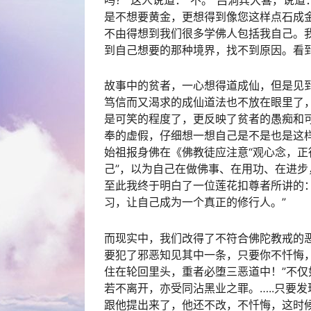
吗？”这人说道：“不。”吕洞宾大喜，说道
是不想要黄金，更想得到像您这样点石成金
不由得想到我们很多学佛人包括我自己。
到自己想要的那种境界，找不到原因。看
故事中的贫者，一心想得道成仙，但是见
笃信而又渴求的成仙道法也不放在眼里了
是可笑的程度了，更反映了贫者的愚痴和
奉的虚假，仔细想一想自己是不是也是这
始祖报身佛在《佛教徒应注意“观心念，正
己”，以为自己在做佛事、在用功、在进
至此我终于明白了一位莲花扣尊者所讲的：
习，让自己成为一个真正的修行人。”
而现实中，我们改得了不符合佛陀教戒的
要犯了邪恶知见其中一条，只要你不忏悔
住在轮回里头，重者必堕三恶道中！”不仅
若不离开，亦受同沾黑业之罪。…..只要
跟他提出来了，他还不改，不忏悔，这时