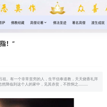
菩萨
佛教经藏
高僧论著
佛法圣迹
著名高僧
渡生成就
指！”
吕祖。有一个非常贫穷的人，生平信奉道教，天天烧香礼拜
临到这个人的家中，见其赤贫，不胜悯之..........