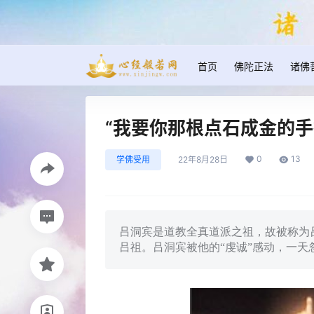
首页
佛陀正法
诸佛
“我要你那根点石成金的手
0
13
学佛受用
22年8月28日
吕洞宾是道教全真道派之祖，故被称为
吕祖。吕洞宾被他的“虔诚”感动，一天忽然降