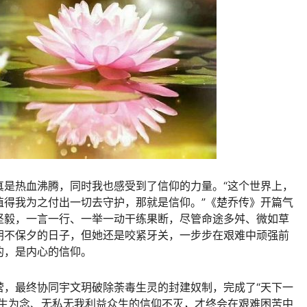
真是热血沸腾，同时我也感受到了信仰的力量。“这个世界上，
值得我为之付出一切去守护，那就是信仰。”《楚乔传》开篇气
坚毅，一言一行、一举一动干练果断，尽管命途多舛、微如草
朝不保夕的日子，但她还是咬紧牙关，一步步在艰难中顽强前
的，是内心的信仰。
营，最终协同宇文玥破除荼毒生灵的封建奴制，完成了“天下一
苍生为念、无私无我利益众生的信仰不灭，才终会在艰难困苦中