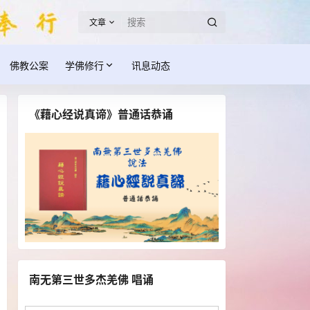
文章
佛教公案
学佛修行
讯息动态
《藉心经说真谛》普通话恭诵
南无第三世多杰羌佛 唱诵