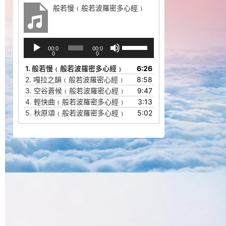
般若慢﹙般若波羅密多心經﹚
音
使
00:0
00:0
频
用
0
0
播
上
1.
般若慢﹙般若波羅密多心經﹚
6:26
放
/
2.
嘎拉之韻﹙般若波羅密心經﹚
8:58
器
下
3.
空谷蒼候﹙般若波羅密心經﹚
9:47
箭
4.
輕快曲﹙般若波羅密多心經﹚
3:13
头
5.
秋原頌﹙般若波羅密多心經﹚
5:02
键
来
增
高
或
降
低
音
量。