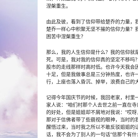
涅槃重生。
由此及彼，看到了信仰带给楚乔的力量，
楚乔一样心中积聚无坚不摧的信仰力量？
困苦中涅槃重生？
那么，我的人生信仰是什么？我的信仰就
死。可是，我对我的信仰真的坚定不移吗
股市的走线那样时高时低。也许今天我会
十足，但是我做事总是三分钟热度，也许
行，上座也落入昏沉、掉举，浪费自己的
记得今年国庆节的时候，我回老家，村里
家人说：“咱们村那个人去世之前一直在寺
的好处，但是姐姐却不屑地对我说：“哎呀
那对于信佛者带了些藐视的眼神，当时的
醒悟过来，当时我之所以不敢反驳姐姐的
话，我不会为了别人的一句话“信那个有什