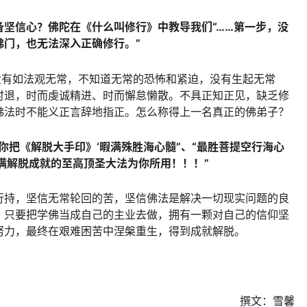
坚信心？佛陀在《什么叫修行》中教导我们“……第一步，没
佛门，也无法深入正确修行。”
没有如法观无常，不知道无常的恐怖和紧迫，没有生起无常
时退，时而虔诚精进、时而懈怠懒散。不具正知正见，缺乏修
佛法时不能义正言辞地指正。怎么称得上一名真正的佛弟子？
你把《解脱大手印》‘暇满殊胜海心髓”、“最胜菩提空行海心
满解脱成就的至高顶圣大法为你所用！！！”
行持，坚信无常轮回的苦，坚信佛法是解决一切现实问题的良
，只要把学佛当成自己的主业去做，拥有一颗对自己的信仰坚
努力，最终在艰难困苦中涅槃重生，得到成就解脱。
撰文：雪馨