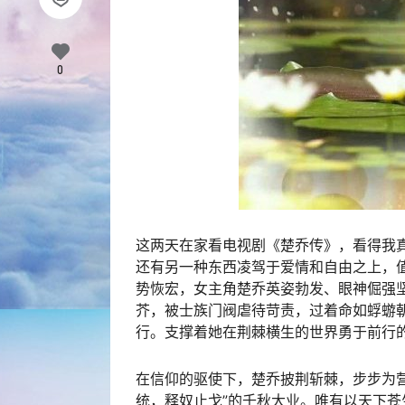
0
这两天在家看电视剧《楚乔传》，看得我
还有另一种东西凌驾于爱情和自由之上，
势恢宏，女主角楚乔英姿勃发、眼神倔强
芥，被士族门阀虐待苛责，过着命如蜉蝣
行。支撑着她在荆棘横生的世界勇于前行
在信仰的驱使下，楚乔披荆斩棘，步步为
统，释奴止戈”的千秋大业。唯有以天下