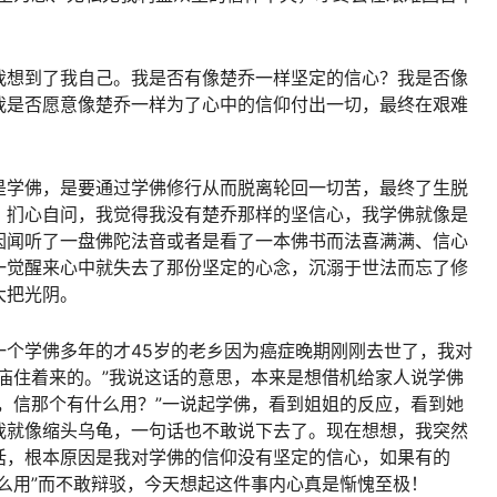
我想到了我自己。我是否有像楚乔一样坚定的信心？我是否像
我是否愿意像楚乔一样为了心中的信仰付出一切，最终在艰难
是学佛，是要通过学佛修行从而脱离轮回一切苦，最终了生脱
？扪心自问，我觉得我没有楚乔那样的坚信心，我学佛就像是
因闻听了一盘佛陀法音或者是看了一本佛书而法喜满满、信心
一觉醒来心中就失去了那份坚定的心念，沉溺于世法而忘了修
大把光阴。
一个学佛多年的才45岁的老乡因为癌症晚期刚刚去世了，我对
庙住着来的。”我说这话的意思，本来是想借机给家人说学佛
，信那个有什么用？”一说起学佛，看到姐姐的反应，看到她
我就像缩头乌龟，一句话也不敢说下去了。现在想想，我突然
话，根本原因是我对学佛的信仰没有坚定的信心，如果有的
么用”而不敢辩驳，今天想起这件事内心真是惭愧至极！