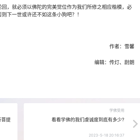
轮回，就必须以佛陀的完美觉位作为我们所修之相应楷模，必
否则下一世或许还不如这条小狗吧？！
作者：雪馨
编辑：传灯、尉朗
学佛受用
行菩提
看看学佛的我们虔诚度到底有多少?
2023-5-18 20:16:37