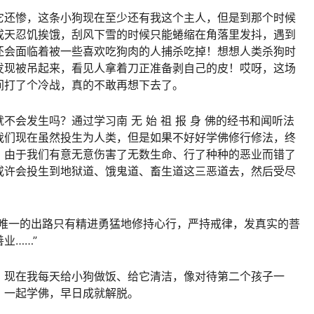
它还惨，这条小狗现在至少还有我这个主人，但是到那个时候
成天忍饥挨饿，刮风下雪的时候只能蜷缩在角落里发抖，遇到
还会面临着被一些喜欢吃狗肉的人捕杀吃掉！想想人类杀狗时
发现被吊起来，看见人拿着刀正准备剥自己的皮！哎呀，这场
间打了个冷战，真的不敢再想下去了。
会发生吗？通过学习南 无 始 祖 报 身 佛的经书和闻听法
我们现在虽然投生为人类，但是如果不好好学佛修行修法，终
，由于我们有意无意伤害了无数生命、行了种种的恶业而错了
或许会投生到地狱道、饿鬼道、畜生道这三恶道去，然后受尽
在唯一的出路只有精进勇猛地修持心行，严持戒律，发真实的菩
业……”
。现在我每天给小狗做饭、给它清洁，像对待第二个孩子一
，一起学佛，早日成就解脱。