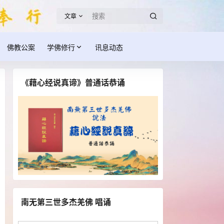
文章
佛教公案
学佛修行
讯息动态
《藉心经说真谛》普通话恭诵
南无第三世多杰羌佛 唱诵