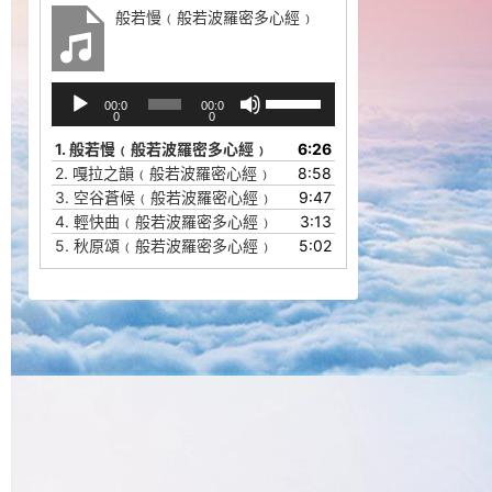
般若慢﹙般若波羅密多心經﹚
音
使
00:0
00:0
频
用
0
0
播
上
1.
般若慢﹙般若波羅密多心經﹚
6:26
放
/
2.
嘎拉之韻﹙般若波羅密心經﹚
8:58
器
下
3.
空谷蒼候﹙般若波羅密心經﹚
9:47
箭
4.
輕快曲﹙般若波羅密多心經﹚
3:13
头
5.
秋原頌﹙般若波羅密多心經﹚
5:02
键
来
增
高
或
降
低
音
量。