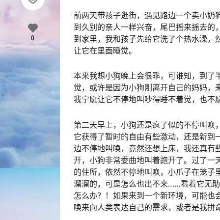
前两天带孩子逛街，遇见路边一个卖小奶
到久别的亲人一样兴奋，尾巴摇来摇去的
0
到家里，我和孩子先给它洗了个热水澡，
让它在里面睡觉。
本来我想小狗晚上会很乖，可谁知，到了
觉，或许是因为小狗刚离开自己的妈妈，
我宁愿让它不停地叫吵得睡不着觉，也不
第二天早上，小狗还是疯了似的不停叫唤
它获得了暂时的自由有些激动，还是新到
边不停地叫唤，竟然还想上床，我还真有
开，小狗非常委曲地叫着跑开了。过了一
的住所，依然不停地叫唤，小爪子在笼子
溜溜的，可是怎么也出不来……看着它无
怎么办？！如果来到一个新环境，可能也
唤来向人类表达自己的需求，或者是我拼