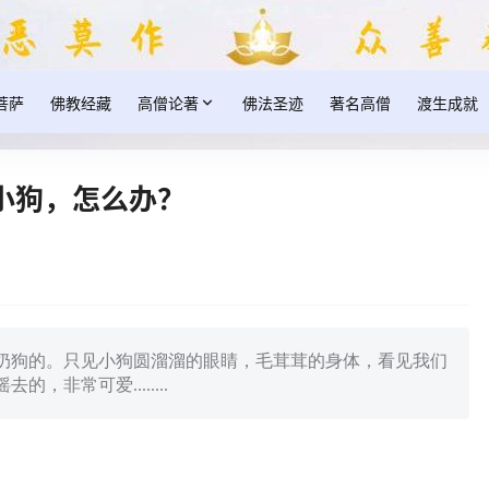
菩萨
佛教经藏
高僧论著
佛法圣迹
著名高僧
渡生成就
小狗，怎么办？
奶狗的。只见小狗圆溜溜的眼睛，毛茸茸的身体，看见我们
非常可爱........