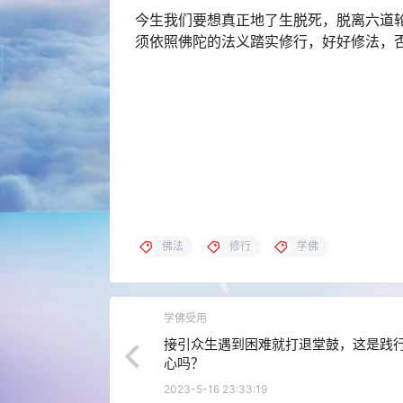
今生我们要想真正地了生脱死，脱离六道
须依照佛陀的法义踏实修行，好好修法，
佛法
修行
学佛
学佛受用
接引众生遇到困难就打退堂鼓，这是践
心吗？
2023-5-16 23:33:19