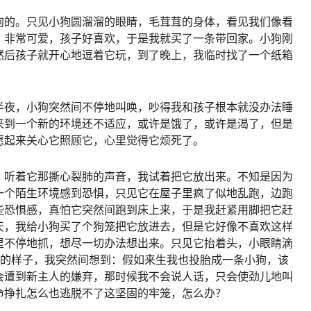
狗的。只见小狗圆溜溜的眼睛，毛茸茸的身体，看见我们像看
，非常可爱，孩子好喜欢，于是我就买了一条带回家。小狗刚
然后孩子就开心地逗着它玩，到了晚上，我临时找了一个纸箱
半夜，小狗突然间不停地叫唤，吵得我和孩子根本就没办法睡
来到一个新的环境还不适应，或许是饿了，或许是渴了，但是
愿起来关心它照顾它，心里觉得它烦死了。
，听着它那撕心裂肺的声音，我试着把它放出来。不知是因为
一个陌生环境感到恐惧，只见它在屋子里疯了似地乱跑，边跑
些恐惧感，真怕它突然间跑到床上来，于是我赶紧用脚把它赶
天，我给小狗买了个狗笼把它放进去，但是它好像不喜欢这样
里不停地抓，想尽一切办法想出来。只见它抬着头，小眼睛滴
助的样子，我突然间想到：假如来生我也投胎成一条小狗，该
会遭到新主人的嫌弃，那时候我不会说人话，只会使劲儿地叫
命挣扎怎么也逃脱不了这坚固的牢笼，怎么办？