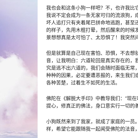
我也会和这条小狗一样吧？不，也许我比
我说不定会成为一条无家可归的流浪狗，
坏人追打只有夹着尾巴拼命地逃跑，甚至
的样子，先用木棍打晕，然后醒来的时候
景想想真是太可怕了、太恐惧了！我突然
但是就算是自己现在害怕、恐惧，不去想就不
音，让我明白：六道轮回是真实存在的，
究是逃不出六道的，我们会随时面临无常
种种的因果，必定要遭恶报的，来生我们
各种苦楚，过着生不如死的生活。
佛陀在《解脱大手印》中教导我们：“现
提心，修真正的佛法，身口意实行一切的善
小狗既然来到了我家，就成了家庭的一员
样，希望它能跟随我一起闻受佛陀的法音