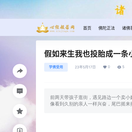
首页
佛陀正法
诸佛
假如来生我也投胎成一条
0
5
学佛受用
23年5月17日
前两天带孩子逛街，遇见路边一个卖小
像看到久别的亲人一样兴奋，尾巴摇来摇去的，