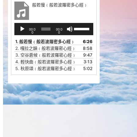
般若慢﹙般若波羅密多心經﹚
音
使
00:0
00:0
频
用
0
0
播
上
1.
般若慢﹙般若波羅密多心經﹚
6:26
放
/
2.
嘎拉之韻﹙般若波羅密心經﹚
8:58
器
下
3.
空谷蒼候﹙般若波羅密心經﹚
9:47
箭
4.
輕快曲﹙般若波羅密多心經﹚
3:13
头
5.
秋原頌﹙般若波羅密多心經﹚
5:02
键
来
增
高
或
降
低
音
量。