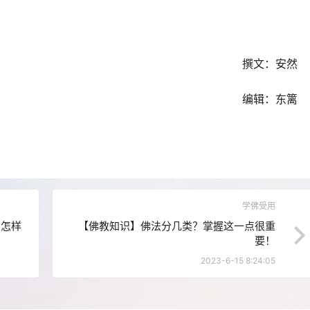
撰文：安然
编辑：东篱
学佛受用
在怎样
【佛教知识】佛法分几类？掌握这一点很重
要！
2023-6-15 8:24:05