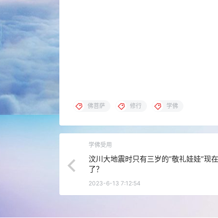
佛菩萨
修行
学佛
学佛受用
汶川大地震时只有三岁的“敬礼娃娃”现
了？
2023-6-13 7:12:54