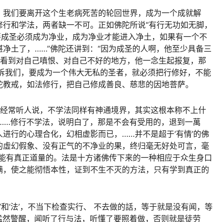
：我们要离开这个生老病死苦的轮回世界，成为一个成就解
修行和学法，两者缺一不可。正如佛陀所说“有行无功如无脚，
要成圣必须成为净业，成为净业才能进入净土，如果有一个不
净土了，……”佛陀还讲到：“因为成圣的人啊，他至少具备三
果看到对自己嗔恨、对自己不好的地方，他一念生起报复，那
告诉我们，要成为一个伟大无私的圣者，就必须把行修好，不能
陀教戒，如法修行，把自己修成善良、慈悲的因地菩萨。
” 经常听人说，不学法同样有神通境界，其实这根本称不上什
……修行不学法，说明白了，那是不会有受用的，退到一萬
进行的心理合化，幻相虚影而已，……并不是超于‘有情’的佛
的虛幻假象、没有正气的不净业的果，终归毫无好处可言，毫
可能有真正道量的。法是十方诸佛传下来的一种相应于众生身口
满，使之能彻悟本性，证到不生不灭的方法，只有学到真正的
’和‘法’，不当下检查实行、 不去做的話，等于就是没有闻，等
猛然警醒，闻听了行与法，听懂了要照着做，否则就是徒劳