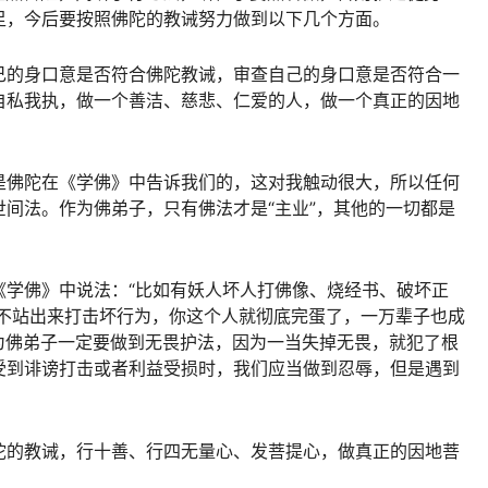
足，今后要按照佛陀的教诫努力做到以下几个方面。
己的身口意是否符合佛陀教诫，审查自己的身口意是否符合一
自私我执，做一个善洁、慈悲、仁爱的人，做一个真正的因地
是佛陀在《学佛》中告诉我们的，这对我触动很大，所以任何
间法。作为佛弟子，只有佛法才是“主业”，其他的一切都是
《学佛》中说法：“比如有妖人坏人打佛像、烧经书、破坏正
，不站出来打击坏行为，你这个人就彻底完蛋了，一万辈子也成
为佛弟子一定要做到无畏护法，因为一当失掉无畏，就犯了根
受到诽谤打击或者利益受损时，我们应当做到忍辱，但是遇到
。
陀的教诫，行十善、行四无量心、发菩提心，做真正的因地菩