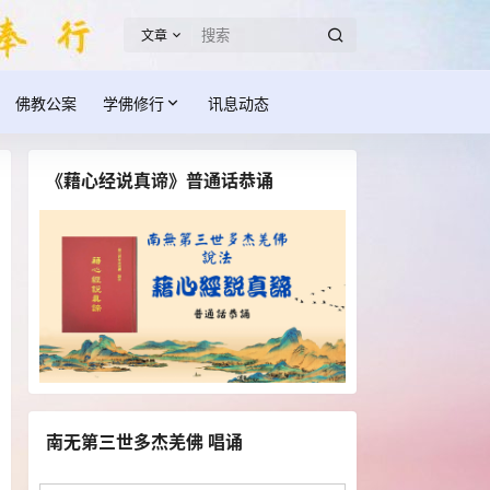
文章
佛教公案
学佛修行
讯息动态
《藉心经说真谛》普通话恭诵
南无第三世多杰羌佛 唱诵