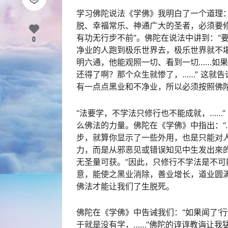
学习佛陀说法《学佛》我明白了一个道理
脱、幸福常乐、神通广大的圣者，必须要
有功无行步不前”。佛陀在说法中讲到：“
0
净业的人跑到极乐世界去，极乐世界就不堪
明六通，他能观照一切、看到一切……如
还得了啊？那个众生就惨了，……” 这就
有一点点黑业和不净业，所以必须按照佛
“法要学，不学法只修行也不能成就，……
么佛法的力量。佛陀在《学佛》中指出：“
步，就算你显示了一些外用，也是只能对人
力，而是从邪恶见或错误知见中生发出來
无圣量可获。”因此，只修行不学法是不
意，能使之黑业消除，善业增长，道业圆
佛法才能让我们了生脱死。
佛陀在《学佛》中告诫我们：“如果闻了‘行
于就是没有学，……”佛陀的谆谆教诲让我