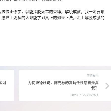
虔诚依止修学，就能摆脱无常的束缚，解脱成就。我一定要珍
。愿世上更多的人都能学到真正的如来正法，走上解脱成就的
学佛受用
金习
为何曹德旺说，陈光标的高调任性慈善是真
傻？
2023-7-25 21:27:24