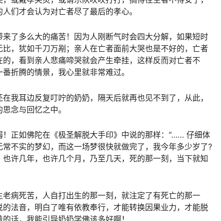
的人们才会认为对亡者尽了最后的孝心。
带来了多么大的痛苦！因为人刚断气时会四大分解，如果短时
无比，犹如千刀万剐；亲人在亡者面前大哭也是不好的，亡者
在的，看到亲人悲痛啼哭就会产生牵挂，这样反而对亡者不
一番折腾的情景，我心里就非常难过。
还在我耳边反复叮咛的奶奶，隔天后就再也见不到了，从此，
的思念与回忆之中。
！正如佛陀在《极圣解脱大手印》中说的那样：“…… 仔细体
无常不实的梦幻，而这一场梦很快就做完了，我今年多少岁了?
，也许几年，也许几个月，乃至几天，死的那一刻，当下就知
生老病死苦，人自打出生的那一刻，就注定了有死亡的那一
说的法音，明白了唯有依教奉行，才能转换因果业力，才能脱
着的话，我能引导奶奶学佛该多好啊！