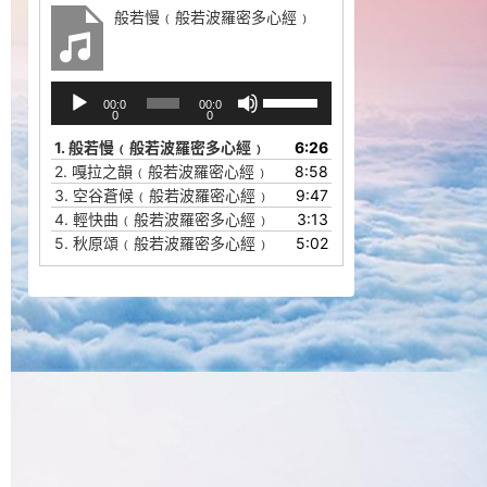
般若慢﹙般若波羅密多心經﹚
音
使
00:0
00:0
频
用
0
0
播
上
1.
般若慢﹙般若波羅密多心經﹚
6:26
放
/
2.
嘎拉之韻﹙般若波羅密心經﹚
8:58
器
下
3.
空谷蒼候﹙般若波羅密心經﹚
9:47
箭
4.
輕快曲﹙般若波羅密多心經﹚
3:13
头
5.
秋原頌﹙般若波羅密多心經﹚
5:02
键
来
增
高
或
降
低
音
量。