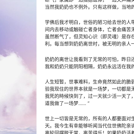
当然我奶奶也不例外。只有这样做，当地
学佛后我才明白，世俗的陋习给去世的人
间内去移动或触碰亡者身体，亡者会痛苦
虽然断气了，但灵知心识（即灵魂）是存
利。每当想到奶奶离世时，被无明的亲人
奶奶的离世让我看到了无常的可怕，昨日
我和奶奶只能阴阳相隔，奶奶永远活在我
人生短暂，世事难料，生命竟然如此的脆弱
验我现住的世界本就是一场梦，一切都是
我死的時候快到了，过一天就少活一天了
道我做了一场梦…… ”
世上一切皆是无常的，所有的人都要面对
天。我今生有幸能够听闻当代住世佛陀亲
离轮回摆脱无常，离苦得乐！如果奶奶活