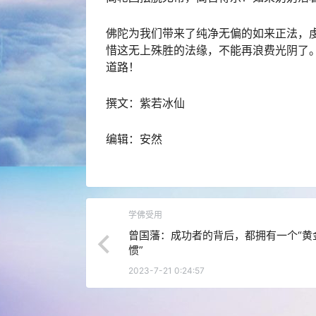
佛陀为我们带来了纯净无偏的如来正法，
惜这无上殊胜的法缘，不能再浪费光阴了
道路！
撰文：紫若冰仙
编辑：安然
学佛受用
曾国藩：成功者的背后，都拥有一个“黄
惯”
2023-7-21 0:24:57