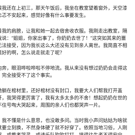
候我还在上初三，那天午饭后，我坐在教室望着窗外，天空漆
忐忑不安起来，感觉好像有什么事要发生。
着我的肩膀，让我和她一起去宿舍收衣服。我刚走出教室，隔
说：“姐姐，你家出事了，你奶奶去世了！”这突如其来的噩
无法接受，因为我长这么大还没有见到亲人离世。我简直不相
挺好的啊，怎么说走就走了呢？
向奔，眼泪哗啦哗啦不停地流。我从来没有想过奶奶会走得这
，完全接受不了这个事实。
地躺在棺材里，还好棺材没有封口，我要大人们帮我打开盖
开，我哭得更厉害了，我有太多太多的不舍！想起奶奶在世的
不住号啕大哭起来，周围的亲人们也都哭声一片。
，我不懂是什么意思，也没敢多问。当时我小声问姑姑为啥就
就要立刻换，不然身体硬了就不好穿了。依照当地习俗，人刚
哭，或戴孝哭灵，或请乐队吹吹打打，搞得往生者不得安宁，