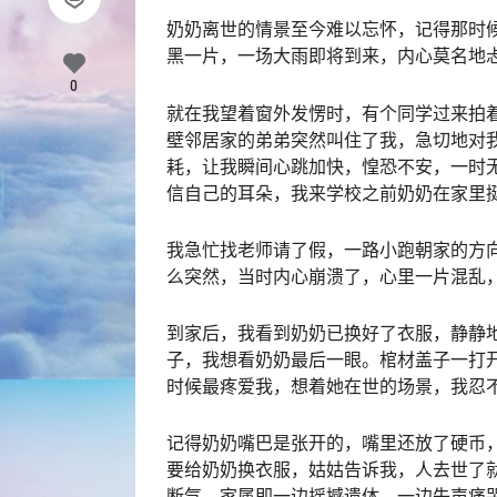
奶奶离世的情景至今难以忘怀，记得那时
黑一片，一场大雨即将到来，内心莫名地
0
就在我望着窗外发愣时，有个同学过来拍
壁邻居家的弟弟突然叫住了我，急切地对我
耗，让我瞬间心跳加快，惶恐不安，一时
信自己的耳朵，我来学校之前奶奶在家里
我急忙找老师请了假，一路小跑朝家的方
么突然，当时内心崩溃了，心里一片混乱
到家后，我看到奶奶已换好了衣服，静静
子，我想看奶奶最后一眼。棺材盖子一打
时候最疼爱我，想着她在世的场景，我忍
记得奶奶嘴巴是张开的，嘴里还放了硬币
要给奶奶换衣服，姑姑告诉我，人去世了
断气，家属即一边摇撼遗体，一边失声痛