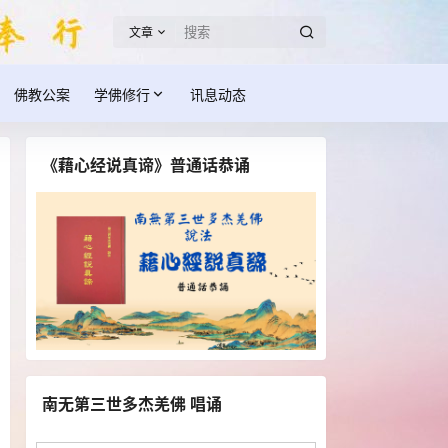
文章
佛教公案
学佛修行
讯息动态
《藉心经说真谛》普通话恭诵
南无第三世多杰羌佛 唱诵