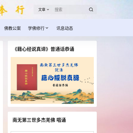
文章
佛教公案
学佛修行
讯息动态
《藉心经说真谛》普通话恭诵
南无第三世多杰羌佛 唱诵