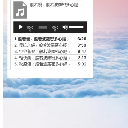
般若慢﹙般若波羅密多心經﹚
音
使
00:0
00:0
频
用
0
0
播
上
1.
般若慢﹙般若波羅密多心經﹚
6:26
放
/
2.
嘎拉之韻﹙般若波羅密心經﹚
8:58
器
下
3.
空谷蒼候﹙般若波羅密心經﹚
9:47
箭
4.
輕快曲﹙般若波羅密多心經﹚
3:13
头
5.
秋原頌﹙般若波羅密多心經﹚
5:02
键
来
增
高
或
降
低
音
量。