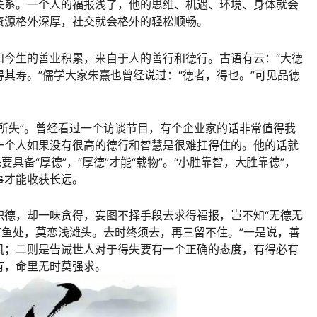
关系。一个人的福报浅了，他的思维、机遇、环境、身体就会
资源格外深厚，社交就会格外的轻松顺畅。
和今生的善业积累，来自于人的善行和德行。古语有云：“大德
其寿。”儒学大家朱熹也曾经说过：“德者，得也。”可见品德
所失”。曾经看过一个访谈节目，有个企业家的话非常值得我
一个人如果没有很高的德行和智慧是很难扛得住的。他的话就
具备“厚德”，“厚德”才能“载物”。“小胜靠智，大胜靠德”，
事才能收获长远。
积德，却一味贪得，妄图不择手段去求得福报，岂不知“无德无
有鱼处，莫恋浅滩头。去时终须去，再三留不住。”一是说，善
机；二则是告诫世人对于得失要有一个正确的态度，有得必有
有，命里无时莫强求。