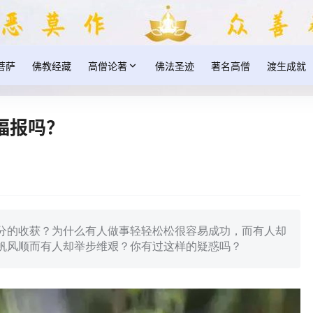
菩萨
佛教经藏
高僧论著
佛法圣迹
著名高僧
渡生成就
福报吗？
分的收获？为什么有人做事轻轻松松很容易成功，而有人却
帆风顺而有人却举步维艰？你有过这样的疑惑吗？