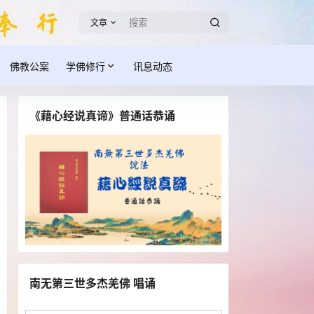
文章
佛教公案
学佛修行
讯息动态
《藉心经说真谛》普通话恭诵
南无第三世多杰羌佛 唱诵