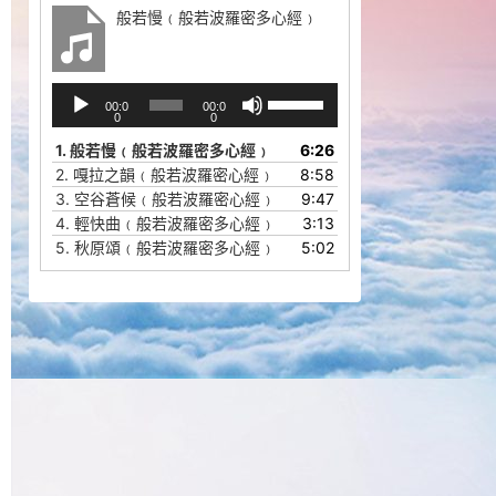
般若慢﹙般若波羅密多心經﹚
音
使
00:0
00:0
频
用
0
0
播
上
1.
般若慢﹙般若波羅密多心經﹚
6:26
放
/
2.
嘎拉之韻﹙般若波羅密心經﹚
8:58
器
下
3.
空谷蒼候﹙般若波羅密心經﹚
9:47
箭
4.
輕快曲﹙般若波羅密多心經﹚
3:13
头
5.
秋原頌﹙般若波羅密多心經﹚
5:02
键
来
增
高
或
降
低
音
量。