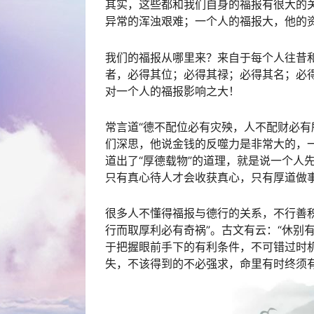
其实，这些都和我们自身的福报有很大的
异常的浑浊艰难；一个人的福报大，他的
我们的福报从哪里来？来自于每个人往昔
者，必得其位；必得其禄；必得其名；必得
对一个人的福报影响之大！
常言道“德不配位必有灾殃，人不配财必有
们深思，他说金钱的反噬力是非常大的，
道出了“厚德载物”的道理，就是说一个人先要
只有真心待人才会收获真心，只有厚道做
很多人不懂得福报与德行的关系，不行善
行而取厚利必有奇祸”。古文有云：“休别
于把握眼前手下的有利条件，不可错过时
失，不该得到的不必强求，命里有时终须