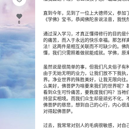
直到今年，见到了一位上大德师父，参加
《学佛》宝书，恭闻佛陀亲说法音，我恍
0
通过深入学习，才真正懂得修行的目的是
的痛苦，而入于永远的快乐幸福。那怎样
法！这两件是相互关联而不可缺少的。佛
懂，我们只需照着做就能成就。学佛，原
虽然说是很简单的事，但我们凡夫俗子有
由于无始无明的业力，让我们放不下我执
界。净业世界的殊胜美好，让我无限向往
么美好，佛菩萨为啥要来我们的世界呢？甚
看到众生可怜痛苦，要救度我们吗？当祂
持显实相境。而我们众生却是顽劣不化，
佛菩萨的慈悲，想到自己的心行，内心很
对得起佛菩萨。
过去，我常常对别人的毛病很敏感，对自