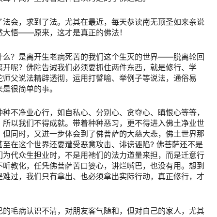
了法会，求到了法。尤其在最近，每天恭读南无顶圣如来亲说
然大悟——原来，这才是真正的佛法！
什么？是离开生老病死苦的我们这个生灭的世界——脱离轮回
离开呢？佛陀告诫我们必须要抓住两件东西，就是修行、学
陀师父说法精辟透彻，运用打譬喻、举例子等说法，通俗易
来是很简单的事。
种种不净业心行，如自私心、分别心、贪夺心、瞋恨心等等，
，所以我们不得成就。带着种种恶习，更不得进入佛土净业世
。但同时，又进一步体会到了佛菩萨的大慈大悲，佛土世界那
至在这个世界还要遭受恶意攻击、诽谤诬陷? 佛菩萨还不是
们为代众生担业时，不是用祂们的法力道量来担，而是迁意行
不听教化，任凭佛菩萨苦口婆心，讲烂嘴巴，也没有用。想到
是难过，我们只有拿出、也必须拿出实际行动，真正修行，才
己的毛病认识不清，对朋友客气随和，但对自己的家人，尤其