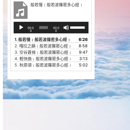
般若慢﹙般若波羅密多心經﹚
音
使
00:0
00:0
频
用
0
0
播
上
1.
般若慢﹙般若波羅密多心經﹚
6:26
放
/
2.
嘎拉之韻﹙般若波羅密心經﹚
8:58
器
下
3.
空谷蒼候﹙般若波羅密心經﹚
9:47
箭
4.
輕快曲﹙般若波羅密多心經﹚
3:13
头
5.
秋原頌﹙般若波羅密多心經﹚
5:02
键
来
增
高
或
降
低
音
量。