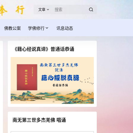
文章
佛教公案
学佛修行
讯息动态
《藉心经说真谛》普通话恭诵
南无第三世多杰羌佛 唱诵