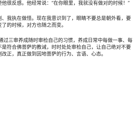
他很反感。他经常说：“在你眼里，我就没有做对的时候！”
别、我执在做怪。现在我意识到了，眼睛不要总是朝外看，要
变了的时候，对方也随之而变。
是通过三审养成随时审检自己的习惯，养成日常中每做一事、每
不是符合佛菩萨的教诫，时时处处审检自己，让自己绝对不要
刻改正，真正做到因地菩萨的行为、言语、心态。