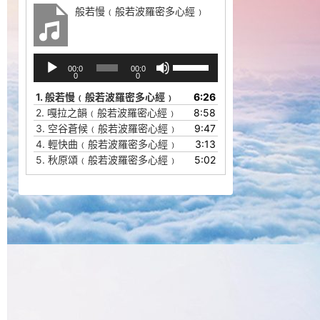
般若慢﹙般若波羅密多心經﹚
音
使
00:0
00:0
频
用
0
0
播
上
1.
般若慢﹙般若波羅密多心經﹚
6:26
放
/
2.
嘎拉之韻﹙般若波羅密心經﹚
8:58
器
下
3.
空谷蒼候﹙般若波羅密心經﹚
9:47
箭
4.
輕快曲﹙般若波羅密多心經﹚
3:13
头
5.
秋原頌﹙般若波羅密多心經﹚
5:02
键
来
增
高
或
降
低
音
量。