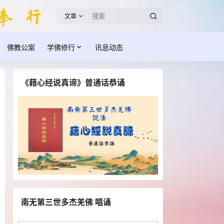
文章
佛教公案
学佛修行
讯息动态
《藉心经说真谛》普通话恭诵
南无第三世多杰羌佛 唱诵