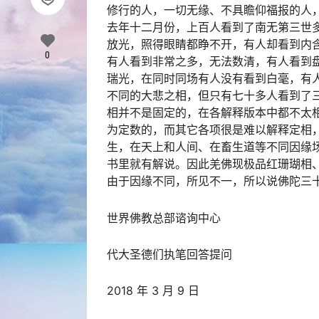
修行的人，一切无缘、不具瞻仰福报的人
去年十二月份，上百人看到了南无第三世
放光，照得眼睛都睁不开，有人却看到内
0
有人看到非常之多，无法数清，有人看到
瑞光，在同时同场有人没有看到白毫，有
不同的大悲之相，但只有七十多人看到了
相并不是固定的，在各解释版本中都不太
为定数的，而其它各项很是难以解释定相
生，在天上和人间、在畜生道等不同因缘
书里就有解说。因此羌佛现极品红珊瑚相
由于因缘不同，所见不一，所以说佛陀三
世界佛教总部谘询中心
代大圣德们执笔回答提问
2018 年 3 月 9 日