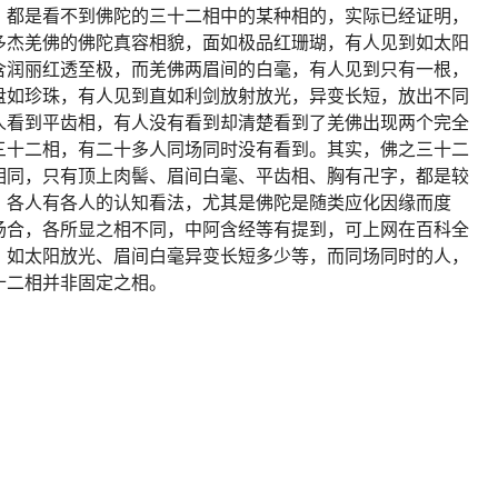
，都是看不到佛陀的三十二相中的某种相的，实际已经证明，
多杰羌佛的佛陀真容相貌，面如极品红珊瑚，有人见到如太阳
含润丽红透至极，而羌佛两眉间的白毫，有人见到只有一根，
盘如珍珠，有人见到直如利剑放射放光，异变长短，放出不同
人看到平齿相，有人没有看到却清楚看到了羌佛出现两个完全
三十二相，有二十多人同场同时没有看到。其实，佛之三十二
相同，只有顶上肉髻、眉间白毫、平齿相、胸有卍字，都是较
，各人有各人的认知看法，尤其是佛陀是随类应化因缘而度
场合，各所显之相不同，中阿含经等有提到，可上网在百科全
、如太阳放光、眉间白毫异变长短多少等，而同场同时的人，
十二相并非固定之相。