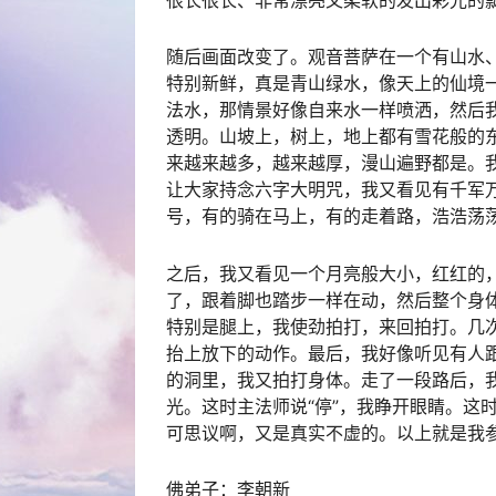
很长很长、非常漂亮又柔软的发出彩光的
随后画面改变了。观音菩萨在一个有山水
特别新鲜，真是青山绿水，像天上的仙境
法水，那情景好像自来水一样喷洒，然后
透明。山坡上，树上，地上都有雪花般的
来越来越多，越来越厚，漫山遍野都是。
让大家持念六字大明咒，我又看见有千军
号，有的骑在马上，有的走着路，浩浩荡
之后，我又看见一个月亮般大小，红红的
了，跟着脚也踏步一样在动，然后整个身
特别是腿上，我使劲拍打，来回拍打。几
抬上放下的动作。最后，我好像听见有人
的洞里，我又拍打身体。走了一段路后，
光。这时主法师说“停”，我睁开眼睛。这
可思议啊，又是真实不虚的。以上就是我
佛弟子：李朝新