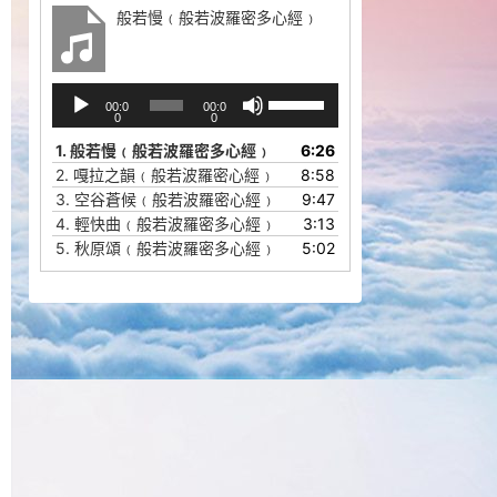
般若慢﹙般若波羅密多心經﹚
音
使
00:0
00:0
频
用
0
0
播
上
1.
般若慢﹙般若波羅密多心經﹚
6:26
放
/
2.
嘎拉之韻﹙般若波羅密心經﹚
8:58
器
下
3.
空谷蒼候﹙般若波羅密心經﹚
9:47
箭
4.
輕快曲﹙般若波羅密多心經﹚
3:13
头
5.
秋原頌﹙般若波羅密多心經﹚
5:02
键
来
增
高
或
降
低
音
量。