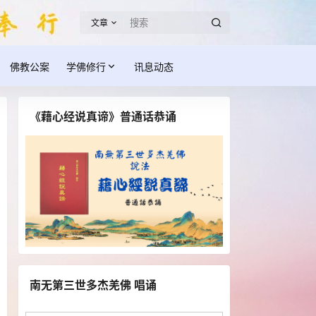
文章
佛教公案
学佛修行
讯息动态
《藉心经说真谛》普通话恭诵
南无第三世多杰羌佛 唱诵