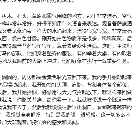
飘带，从空中向我站立的方向飘来。
、树木、石头、草原和雾气围绕的地方，那里非常漂亮，空气
一样非常非常好，好得不知用什么语言来表达。观音菩萨施洒
我又看见像涌泉一样大的水涌起来，流得很宽很宽，非常清亮
东西，像白色甘露。刚开始白色物质不是很多，稀稀疏疏，后
我觉得观音菩萨很忙很忙，急着去给众生治病。这时，主法师
万马的部队，他们穿着整齐的服装，有的举着大旗，有的吹着
荡地从我眼前的大路上冲过，他们好像在执行什么重要任务。
，圆圆的，周边都是金黄色彩光直照下来。我的手开始动起来
体都摆动起来，我开始拍打头顶、肩膀、背和身体各个部位，
次后，我开始抬腿，好像用很大力气抬起放下，就这样来回做
跟我说：你膝关节痛，给你看一下。我就被带进一个隧道一样
我说我不去了，然后我就慢慢往后退出洞口，看到越来越亮的
时，我感觉全身舒畅，特别是我的腿，很轻松。这一切多么不
参加大悲观音加持法会的感受和见闻。