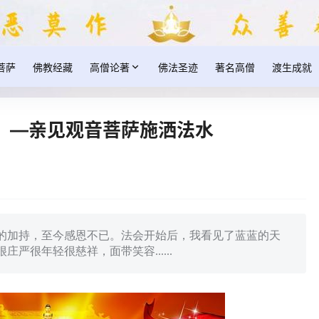
菩萨
佛教经藏
高僧论著
佛法圣迹
著名高僧
渡生成就
：—亲见观音菩萨施洒法水
的加持，至今感恩不已。法会开始后，我看见了蓝蓝的天
严很年轻很慈祥，面带笑容......