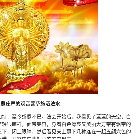
慈悲庄严的观音菩萨施洒法水
加持，至今感恩不已。法会开始后，我看见了蓝蓝的天空，白
年轻很慈祥，面带笑容，身着白色漂亮又美丽大方带有飘带的
三下，闭上眼睛，然后看见天上飘下几种连在一起五颜六色的