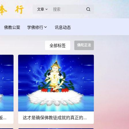
文章
佛教公案
学佛修行
讯息动态
全部标签
佛陀正法
皈依
这才是确保佛教徒成就的真正的无
敌金刚法