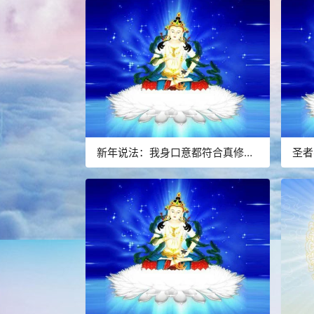
新年说法：我身口意都符合真修行
圣者
吗？能成就解脱还是遭恶业苦果？
合考
空洞
的领