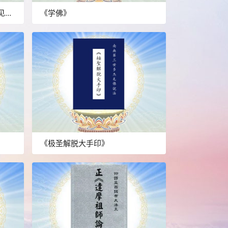
见和
《学佛》
《极圣解脱大手印》