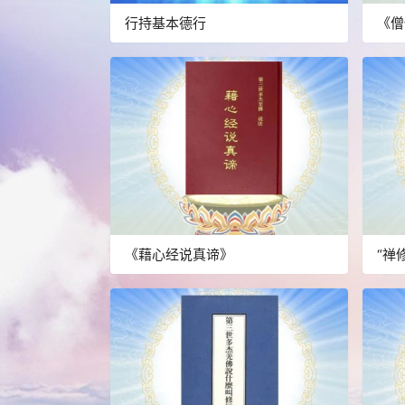
行持基本德行
《僧
《藉心经说真谛》
“禅