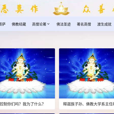
菩萨
佛教经藏
高僧论著
佛法圣迹
著名高僧
渡生成就
控制你们吗？我为了什么？
释迦族子孙、佛教大学系主任
南无羌佛，佛应因缘说法