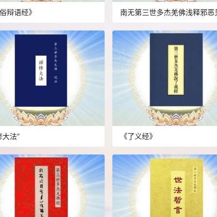
俗辩语经》
南无第三世多杰羌佛浅释邪恶
错误知见
修大法”
《了义经》