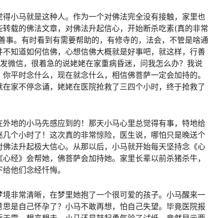
觉得小马就是这种人。作为一个对佛法完全没有接触，家里也
些转载的佛法文章，对佛法升起信心，开始断杀吃素(真的非常
做善事。有时看到有需要帮助的，有修寺的，法会，不管是啥通
并不知道如何信佛，心想信佛大概就是好事吧，就这样，行善
我发微信，很着急的说姥姥在家重病昏迷，问我怎么办？我说
，你平时念什么，现在就念什么，相信佛菩萨一定会加持的。
就在家不停念诵，姥姥在医院抢救了三四个小时，终于抢救了
在外地的小马先感应到的！那天小马心里总觉得有事，特地给
迷几个小时了！这次真的非常惊险，医生说，哪怕只是晚送个
对佛法升起极大信心。从那以后，小马就开始每天坚持念《心
《心经》会帮她，佛菩萨会加持她。家里长辈以前杀猪杀牛，
下给他们念经忏悔。
梦境非常清晰，在梦里她抱了一个很可爱的孩子。小马醒来一
意思是自己怀孕了？小马不敢再想，怕自己失望。毕竟医院报