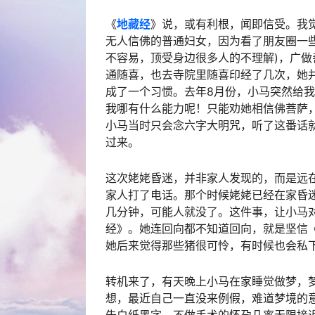
《
地藏经
》说，或有利根，闻即信受。我
无人信佛的普通妇女，因为看了朋友圈一
不容易，顶受身边很多人的不理解)，广
通随喜，也去寺院里随喜印经了几次，她
成了一个习惯。去年8月份，小马突然给
我哪有什么能力呢！只能劝她相信佛菩萨
小马当时只会念六字大明咒，听了这番话
过来。
这次姥姥昏迷，并非家人发现的，而是远
家人打了电话。那个时候姥姥已经在家昏
几分钟，可能人就没了。这件事，让小马
经》。她连回向都不知道回向，就是坚信
她后来觉得那些猪很可怜，有时候也会私
转机来了，有天晚上小马在家睡觉做梦，
想，最近自己一直没来例假，难道梦境的