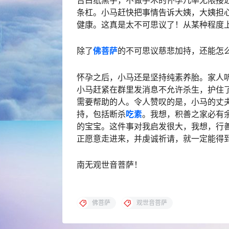
告白纸黑字，不做手术的怀孕几率无限接
条杠。小马赶快把事情告诉大姨，大姨担
健康。这真是太不可思议了！从某种程度
除了
佛菩萨
的不可思议慈悲加持，还能怎
怀孕之后，小马还是坚持纯素养胎。家人
小马赶紧在群里发消息不允许杀生，护住
需要帮助的人。令人赞叹的是，小马的丈
持，包括断杀
吃素
。我想，积善之家必有
的宝宝。这件事对我启发很大，我想，行
正愿意走进来，并虔诚祈请，就一定能得
南无观世音菩萨！
佛菩萨
观世音菩萨