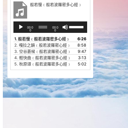
般若慢﹙般若波羅密多心經﹚
音
使
00:0
00:0
频
用
0
0
播
上
1.
般若慢﹙般若波羅密多心經﹚
6:26
放
/
2.
嘎拉之韻﹙般若波羅密心經﹚
8:58
器
下
3.
空谷蒼候﹙般若波羅密心經﹚
9:47
箭
4.
輕快曲﹙般若波羅密多心經﹚
3:13
头
5.
秋原頌﹙般若波羅密多心經﹚
5:02
键
来
增
高
或
降
低
音
量。