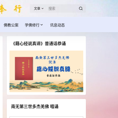
文章
佛教公案
学佛修行
讯息动态
《藉心经说真谛》普通话恭诵
南无第三世多杰羌佛 唱诵