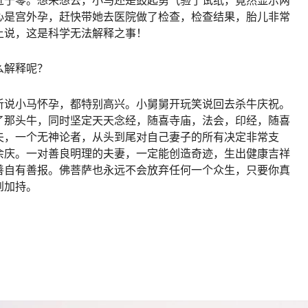
近于零。想来想去，小马还是鼓起勇气验了试纸，竟然显示两
心是宫外孕，赶快带她去医院做了检查，检查结果，胎儿非常
上说，这是科学无法解释之事！
么解释呢？
听说小马怀孕，都特别高兴。小舅舅开玩笑说回去杀牛庆祝。
了那头牛，同时坚定天天念经，随喜寺庙，法会，印经，随喜
夫，一个无神论者，从头到尾对自己妻子的所有决定非常支
余庆。一对善良明理的夫妻，一定能创造奇迹，生出健康吉祥
善自有善报。佛菩萨也永远不会放弃任何一个众生，只要你真
到加持。