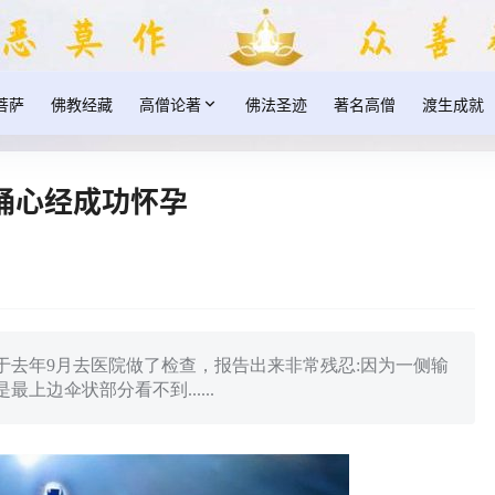
菩萨
佛教经藏
高僧论著
佛法圣迹
著名高僧
渡生成就
诵心经成功怀孕
于去年9月去医院做了检查，报告出来非常残忍:因为一侧输
边伞状部分看不到......