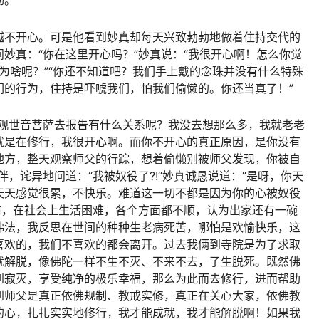
动。
越不开心。可是他看到妙真却每天兴致勃勃地做着住持交代的
妙真：“你在这里开心吗？”妙真说：“我很开心啊！怎么你觉
“为啥呢？”“你还不知道吧？我们手上戴的念珠并没有什么特殊
们的行为，住持是吓唬我们，怕我们偷懒的。你还当真了！”
无观世音菩萨去报告有什么关系呢？我没去想那么多，我就老老
就是在修行，我很开心啊。而你不开心的真正原因，是你没有
地方，整天观察师父的行踪，想着偷懒别被师父发现，你被自
，诧异地问道：“我被奴役了?!”妙真诚恳说道：”是呀，你天
天天感觉很累，不快乐。难道这一切不都是因为你的心被奴役
前，在社会上生活困难，各个方面都不顺，认为出家还有一碗
佛法，我反思在世间的种种生老病死苦，哪怕是欢愉快乐，这
喜欢的，我们不喜欢的都会离开。过去我俩到寺院是为了求取
就解脱，像佛陀一样不生不灭、不来不去，了生脱死。既然佛
到寂灭，享受纯净的极乐幸福，那么为此而去修行，进而帮助
到师父是真正依佛规制、教戒实修，真正在关心大家，依佛教
的心，扎扎实实地修行，我才能成就，我才能解脱啊！如果我