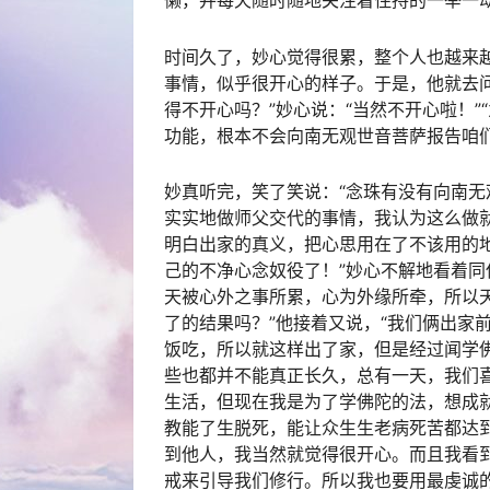
懒，并每天随时随地关注着住持的一举一
时间久了，妙心觉得很累，整个人也越来
事情，似乎很开心的样子。于是，他就去问
得不开心吗？”妙心说：“当然不开心啦！”
功能，根本不会向南无观世音菩萨报告咱
妙真听完，笑了笑说：“念珠有没有向南
实实地做师父交代的事情，我认为这么做
明白出家的真义，把心思用在了不该用的
己的不净心念奴役了！”妙心不解地看着同伴
天被心外之事所累，心为外缘所牵，所以
了的结果吗？”他接着又说，“我们俩出家
饭吃，所以就这样出了家，但是经过闻学
些也都并不能真正长久，总有一天，我们
生活，但现在我是为了学佛陀的法，想成
教能了生脱死，能让众生生老病死苦都达
到他人，我当然就觉得很开心。而且我看
戒来引导我们修行。所以我也要用最虔诚