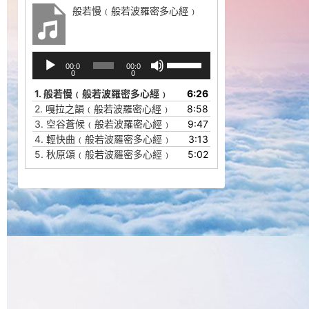
般若慢﹙般若波羅密多心經﹚
音
使
00:0
00:0
频
用
0
0
播
上
1.
般若慢﹙般若波羅密多心經﹚
6:26
放
/
2.
嘎拉之韻﹙般若波羅密心經﹚
8:58
器
下
3.
空谷蒼候﹙般若波羅密心經﹚
9:47
箭
4.
輕快曲﹙般若波羅密多心經﹚
3:13
头
5.
秋原頌﹙般若波羅密多心經﹚
5:02
键
来
增
高
或
降
低
音
量。