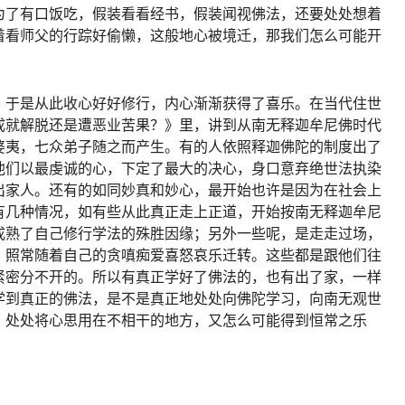
为了有口饭吃，假装看看经书，假装闻视佛法，还要处处想着
着看师父的行踪好偷懒，这般地心被境迁，那我们怎么可能开
，于是从此收心好好修行，内心渐渐获得了喜乐。在当代住世
成就解脱还是遭恶业苦果？》里，讲到从南无释迦牟尼佛时代
婆夷，七众弟子随之而产生。有的人依照释迦佛陀的制度出了
他们以最虔诚的心，下定了最大的决心，身口意弃绝世法执染
出家人。还有的如同妙真和妙心，最开始也许是因为在社会上
有几种情况，如有些从此真正走上正道，开始按南无释迦牟尼
成熟了自己修行学法的殊胜因缘；另外一些呢，是走走过场，
，照常随着自己的贪嗔痴爱喜怒哀乐迁转。这些都是跟他们往
紧密分不开的。所以有真正学好了佛法的，也有出了家，一样
学到真正的佛法，是不是真正地处处向佛陀学习，向南无观世
，处处将心思用在不相干的地方，又怎么可能得到恒常之乐