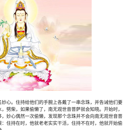
名妙心。住持给他们的手腕上各戴了一串念珠，并告诫他们要
水，劈柴，如果偷懒了，南无观世音菩萨就会知晓。开始时，
移，妙心偶然一次偷懒，发现那个念珠并不会向南无观世音菩
眼：住持在时，他就老老实实干活，住持不在时，他就开始偷