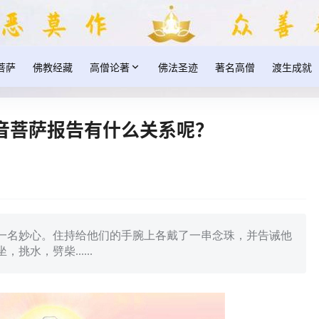
菩萨
佛教经藏
高僧论著
佛法圣迹
著名高僧
渡生成就
音菩萨报告有什么关系呢？
一名妙心。住持给他们的手腕上各戴了一串念珠，并告诫他
水，劈柴......