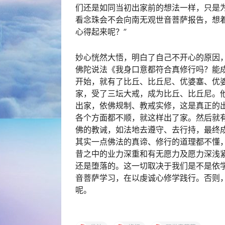
们还是如同当初出家前的想法一样，只是
看念珠会不会向南无观世音菩萨报告，想
心得起来呢？”
妙心恍然大悟，明白了自己不开心的原因
佛陀说法《我身口意都符合真修行吗？能
开始，就有了比丘、比丘尼、优婆塞、优
家，受了三坛大戒，成为比丘、比丘尼。
出家，依佛规制、教戒实修，这是真正的
各个方面都不顺，就这样出了家。然后就
佛的教诫，如法地去遵守、去行持，最终
其实一点佛法的真谛、修行的道理都不懂
昔之中的业力深重和有无愿力及愿力深浅
还是堕落的。这一切取决于我们是不是依
音菩萨学习，在以虔诚心修学践行。否则
呢。