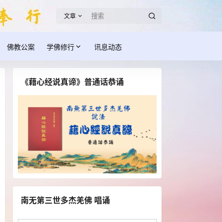
文章
佛教公案
学佛修行
讯息动态
《藉心经说真谛》普通话恭诵
南无第三世多杰羌佛 唱诵