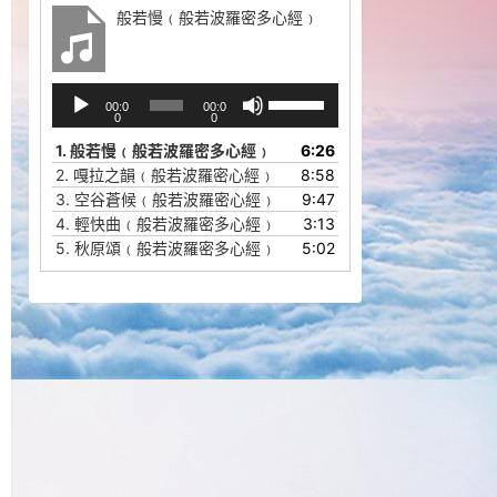
般若慢﹙般若波羅密多心經﹚
音
使
00:0
00:0
频
用
0
0
播
上
1.
般若慢﹙般若波羅密多心經﹚
6:26
放
/
2.
嘎拉之韻﹙般若波羅密心經﹚
8:58
器
下
3.
空谷蒼候﹙般若波羅密心經﹚
9:47
箭
4.
輕快曲﹙般若波羅密多心經﹚
3:13
头
5.
秋原頌﹙般若波羅密多心經﹚
5:02
键
来
增
高
或
降
低
音
量。