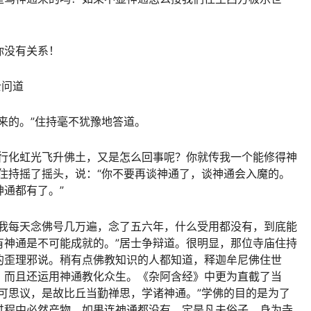
你没有关系！
士问道
来的。”住持毫不犹豫地答道。
修行化虹光飞升佛土，又是怎么回事呢？你就传我一个能修得神
住持摇了摇头，说：“你不要再谈神通了，谈神通会入魔的。
通都有了。”
“我每天念佛号几万遍，念了五六年，什么受用都没有，到底能
有神通是不可能成就的。”居士争辩道。很明显，那位寺庙住持
的歪理邪说。稍有点佛教知识的人都知道，释迦牟尼佛住世
，而且还运用神通教化众生。《杂阿含经》中更为直截了当
可思议，是故比丘当勤禅思，学诸神通。”学佛的目的是为了
过程中必然产物，如果连神通都没有，定是凡夫俗子。身为寺