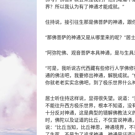
界？所以我认为有了神通才能成就。”
住持说，接引往生那是佛菩萨的神通，跟
“那佛菩萨的神通又是从哪里来的呢？”居
“阿弥陀佛、观音菩萨本具神通，是与生具
“可是，我听说古代西藏有些修行人学佛
通的佛法吧，我要修出神通，解脱成就。”
你就老老实实念佛吧，到了极乐世界什么神
居士听住持这样说，显得很失望。说道：
不能往升西方极乐世界，根本不知道，没
十分反对神通，这是典型的错解佛教法义
时，佛陀以及证道的比丘，不仅宣说神通
说：“比丘当知，比丘禅思，神通境界，不
了生死，不是为了追求神通，神通是证道