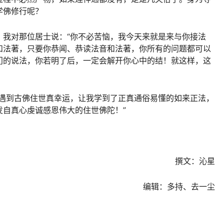
学佛修行呢？
。我对那位居士说：“你不必苦恼，我今天来就是来与你接法
和法著，只要你恭闻、恭读法音和法著，你所有的问题都可以
门的说法，你若明了后，一定会解开你心中的结！就这样，这
能遇到古佛住世真幸运，让我学到了正真通俗易懂的如来正法，
发自真心虔诚感恩伟大的住世佛陀！”
撰文：沁星
编辑：多持、去一尘