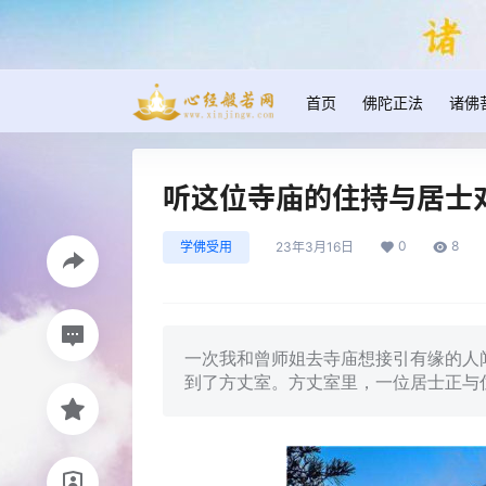
首页
佛陀正法
诸佛
听这位寺庙的住持与居士
0
8
学佛受用
23年3月16日
一次我和曾师姐去寺庙想接引有缘的人
到了方丈室。方丈室里，一位居士正与住持交