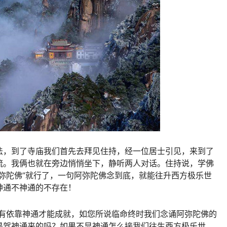
法，到了寺庙我们首先去拜见住持，经一位居士引见，来到了
流。我俩也就在旁边悄悄坐下，静听两人对话。住持说，学佛
弥陀佛”就行了，一句阿弥陀佛念到底，就能往升西方极乐世
神通不神通的不存在！
只有依靠神通才能成就，如您所说临命终时我们念诵阿弥陀佛的
是驾神通来的吗？如果不显神通怎么接我们往生西方极乐世