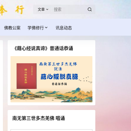
文章
佛教公案
学佛修行
讯息动态
《藉心经说真谛》普通话恭诵
南无第三世多杰羌佛 唱诵