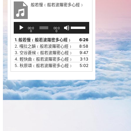
般若慢﹙般若波羅密多心經﹚
音
使
00:0
00:0
频
用
0
0
播
上
1.
般若慢﹙般若波羅密多心經﹚
6:26
放
/
2.
嘎拉之韻﹙般若波羅密心經﹚
8:58
器
下
3.
空谷蒼候﹙般若波羅密心經﹚
9:47
箭
4.
輕快曲﹙般若波羅密多心經﹚
3:13
头
5.
秋原頌﹙般若波羅密多心經﹚
5:02
键
来
增
高
或
降
低
音
量。