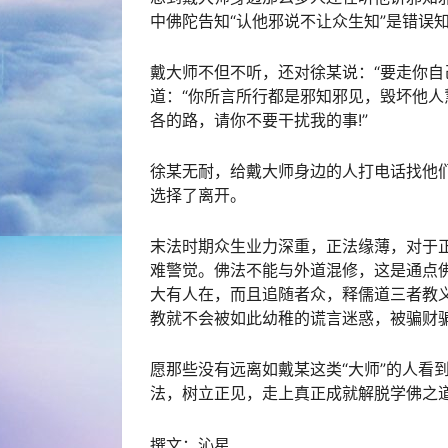
中佛陀告知“认他邪说不让众生知”是错误
戴大师不但不听，还对徐某说：“要走你自
道：“你所言所行都是邪知邪见，毁坏他人
各的路，请你不要干扰我的事!”
徐某无耐，给戴大师身边的人打电话找他
选择了离开。
末法时期众生业力深重，正法缘薄，对于
难警觉。佛法不能与外道混修，这是通点佛
大有人在，而且追随者众，释儒道三者教
教就不会被如此幼稚的谎言迷惑，被骗财
愿那些没有远离如戴某这类“大师”的人看
法，树立正见，走上真正成就解脱学佛之
撰文：沁星