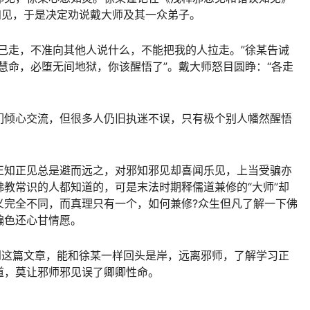
知见，于是决定劝说戴大师及其一众弟子。
己走，不准向其他人说什么，不能把我的人拉走。”徐某告诫
慧命，必堕无间地狱，你该醒悟了”。戴大师怒目圆睁：“各走
们倾心交流，但很多人仍旧执迷不误，只有极个别人幡然醒悟
正知正见总是避而远之，对邪知邪见却喜闻乐见，上当受骗亦
教常识的人都知道的，可是末法时期释儒道兼修的“大师”却
义完全不同，而真理只有一个，如何兼修?众生但凡了解一下佛
骗色还心甘情愿。
到这篇文章，能和徐某一样回头是岸，远离邪师，了解学习正
道，莫让邪师邪见误了卿卿性命。