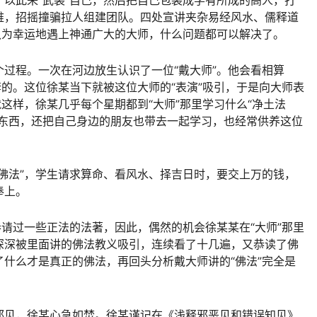
难，招摇撞骗拉人组建团队。四处宣讲夹杂易经风水、儒释道
认为幸运地遇上神通广大的大师，什么问题都可以解决了。
过程。一次在河边放生认识了一位“戴大师”。他会看相算
套的。这位徐某当下就被这位大师的“表演”吸引，于是向大师表
就这样，徐某几乎每个星期都到“大师”那里学习什么“净土法
多东西，还把自己身边的朋友也带去一起学习，也经常供养这位
佛法”，学生请求算命、看风水、择吉日时，要交上万的钱，
奉上。
恭请过一些正法的法著，因此，偶然的机会徐某某在“大师”那里
深深被里面讲的佛法教义吸引，连续看了十几遍，又恭读了佛
什么才是真正的佛法，再回头分析戴大师讲的“佛法”完全是
邪见，徐某心急如焚。徐某谨记在《浅释邪恶见和错误知见》