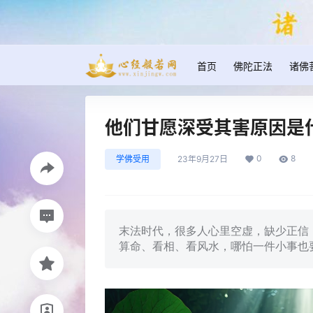
首页
佛陀正法
诸佛
他们甘愿深受其害原因是
0
8
学佛受用
23年9月27日
末法时代，很多人心里空虚，缺少正信
算命、看相、看风水，哪怕一件小事也