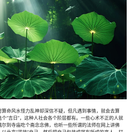
对算命风水怪力乱神却深信不疑，但凡遇到事情，就会去算
个“吉日”，这种人社会各个阶层都有。一些心术不正的人就
偶尔到寺庙吃个斋念念佛，也听一些所谓的法师在网上讲佛
以此来“武装”自己，然后把自己包装成学有所成的高人，打