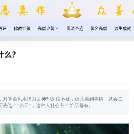
菩萨
佛教经藏
高僧论著
佛法圣迹
著名高僧
渡生成就
什么？
，对算命风水怪力乱神却深信不疑，但凡遇到事情，就会去
要先选个“吉日”，这种人社会各个阶层都有。