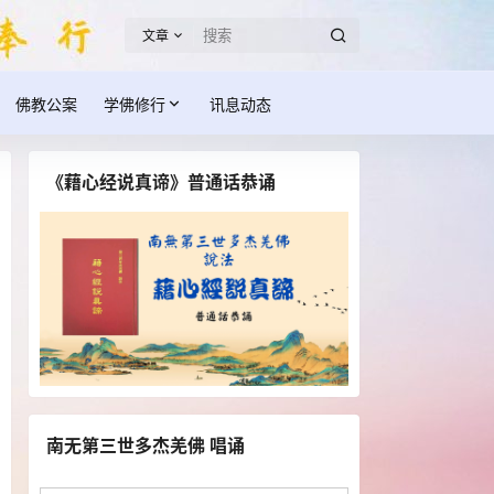
文章
佛教公案
学佛修行
讯息动态
《藉心经说真谛》普通话恭诵
南无第三世多杰羌佛 唱诵