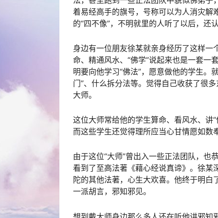
着易经高手的旗号，号称可以为人消灾解
的“四不像”，不明就里的人听了以后，还
身边有一位朋友徐某就亲身经历了这样一个
命、精通风水、“佛学”说起来也是一套一
明要向他学习“佛法”，愿意做他的学生。
门”、什么拆分法等。觉得自己收获了很
大师。
这位大师常给他的学生算命、看风水、讲“
而这些学生还觉得理所应当心甘情愿如数
由于这位“大师”曾出入一些正法团队，也
看到了至高法著《藉心经说真谛》。徐某
陀的其他法著，心生大欢喜。他终于明白了
一派胡言，邪知邪见。
想到戴大师身边那么多人还在听他讲邪知