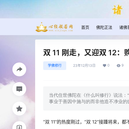
首页
佛陀正法
诸佛
双 11 刚走，又迎双 1
0
9
学佛修行
23年12月13日
当代住世佛陀在《什么叫修行》说法：
事业于善因中施与的而非他造不净业的
“双 11”的热度刚过，“双 12”接踵将