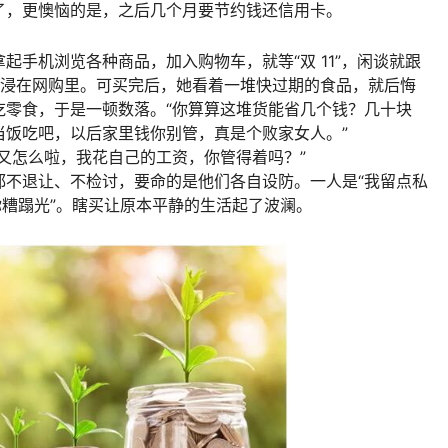
了，更懊恼的是，之后几个月要节约钱还信用卡。
起手机浏览各种商品，加入购物车，就等“双 11”，闲谈就跟
沉浸在网购里。可买完后，她看着一堆快过期的食品，就后悔
吃零食，于是一顿数落。“你算算这堆货能省几个钱？几十块
当饭吃吧，以后家里钱你别管，真是个败家女人。”
又怎么啦，我花自己的工资，你管得着吗？”
都不退让、不检讨，要命的是他们各自设防。一人是“我留点私
你糟蹋光”。瞎买让原本平静的生活起了波澜。