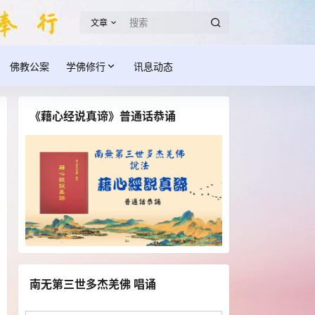
文章
佛教公案
学佛修行
讯息动态
《藉心经说真谛》普通话恭诵
南无第三世多杰羌佛 唱诵