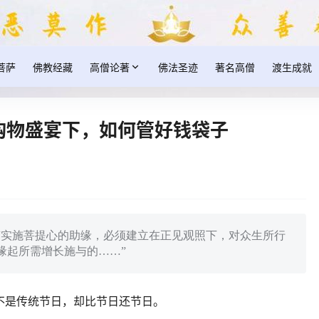
菩萨
佛教经藏
高僧论著
佛法圣迹
著名高僧
渡生成就
2：购物盛宴下，如何管好钱袋子
“实施菩提心的助缘，必须建立在正见观照下，对众生所行
缘起所需增长施与的……”
来，都不是传统节日，却比节日还节日。