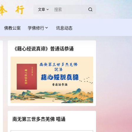
文章
佛教公案
学佛修行
讯息动态
《藉心经说真谛》普通话恭诵
南无第三世多杰羌佛 唱诵