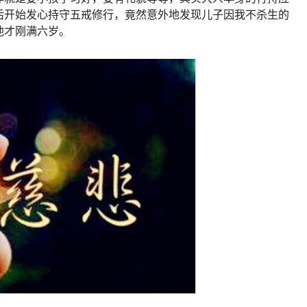
后开始发心持守五戒修行，竟然意外地发现儿子因我不杀生的
他才刚满六岁。