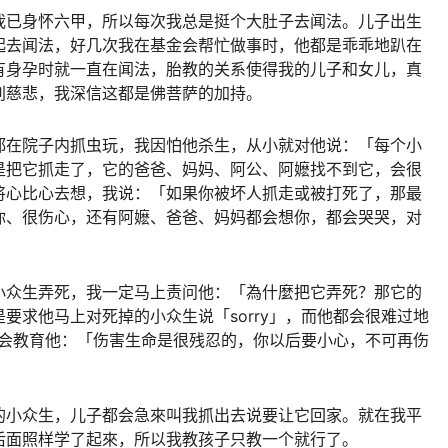
我已身怀六甲，所以每次我总是挺个大肚子去闻法。儿子出生
起去闻法，好几次我在基金会帮忙做事时，他都是乖乖地趴在
有身孕时就一直在闻法，胎教的关系使得我的儿子和女儿，真
别慈悲，我深信这都是佛菩萨的加持。
都在院子内抓虫玩，我因怕他杀生，从小就对他说：「每个小
是把它抓走了，它的爸爸、妈妈、阿公、阿嬷找不到它，会很
将心比心去想，我说：「如果你被坏人抓走或被打死了，那最
你、很伤心，还有阿嬷、爸爸、妈妈都会想你，都会哭哭，对
」
小众生弄死，我一定马上责问他：「為什麼把它弄死？那它的
要求他马上对死掉的小众生说「sorry」，而他都会很难过地
，我会教育他：「伤害生命是很残忍的，你以后要小心，不可再伤
的小众生，儿子都会急來叫我抓出去说要让它回家。就在我平
后面照样学了起來，所以我教孩子只教一个就行了。