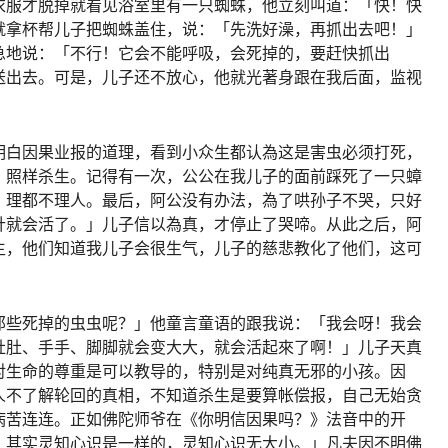
衣服才脱掉就看见浴室里有一只蜘蛛，他立刻叫道：「快！快
就拿杯帮儿子把蜘蛛盖住，说：「先洗好澡，再抓出去吧！」
急地说：「不行！它会不能呼吸，会死掉的，要赶快抓出
送出去。可是，儿子还不放心，他就光著身跟在我后面，监视
明白因果业报的道理，看到小众生都认為这是害虫必须打死，
，照样杀生。记得有一次，公公在我儿子的面前踩死了一只蟑
，理都不理人。最后，阿公没有办法，為了哄孙子不哭，只好
针就会活了。」儿子信以為真，才停止了哭啼。从此之后，阿
生，他们知道我儿子会很生气，儿子的慈悲教化了他们，这可
那些死掉的虫虫呢？」他童言童语的跟我说：「我会呀！我会
肚肚、手手、脚脚就会变大大，就会活起來了啊！」儿子天真
对生命的尊重是可以教导的，特别是对纯真无邪的小孩。因
人不了解轮回的真相，不知道杀生是要算帐偿报，自己无始贪
病苦连连。正如佛陀师爷在《你明信因果吗？》法音中的开
，其实灵知心识是一样的，灵知心识无大小。」凡夫因不明佛