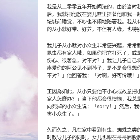
我是从二零零五年开始闻法的，由於当时
后，我就把他放在婴儿篮里提著他和我一
坛城前睡觉，不吵也不闹地陪著我。我从
的从小就好带、好养，不但有人缘，也特
我儿子从小就对小众生非常感兴趣，常常
昆虫都有家人哦，如果你把它打死了，或
伤心、很著急，对不对？」我让儿子自己
疼爱你的阿公见不到孙子，是不是会很想
不对？」他回答我：「对啊，好可怜哦！
正因為如此，从小只要他不小心或故意把
家人怎麼办？」当下他都会很懊恼，我总是
向死掉的小众生说：「sorry！」然后
害小众生了。」
久而久之，凡在家中看到有虫、蜘蛛之类
时教导儿子的同时，女儿也跟在哥哥屁股