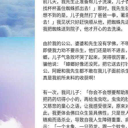
前几天，我先生正准备帮儿子洗澡，儿子
找杯杯盖住蜘蛛抓出去！」那时，我先生
想不到的是，儿子竟然打了爸爸一拳，著
去！」我见状只好赶快顺从他，把蜘蛛先
我把蜘蛛送到院子，他才开心的去洗澡。
由於我的公公、婆婆和先生没有学佛，不
即使我力劝不要杀生，他们还是听不进去
螂，儿子气急败坏哭了起來，哭得很厉害
骗他说：「蟑螂好像还没死，把它送去打
公、阿嬷和我先生都不敢在我儿子面前杀
真是我前所未料的收获啊！
有一次，我问儿子：「你会不会想要帮助
把药药切得小小的，再给虫虫吃，虫虫的
又慈悲的童心之语，让我感受很深，原來
此，我更体会佛曰众生皆具佛性，只是世
瞋痴而造杀业，导致自我人生障碍重重、
示：「一个大象、一只恐龙，跟一个蚊虫