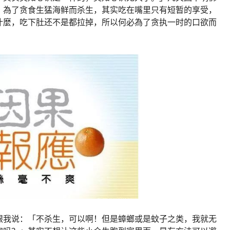
，為了贪食生猛海鲜而杀生，其实吃在嘴里只有短暂的享受，
什麼，吃下肚还不是都拉掉，所以何必為了贪执一时的口欲而
跟我说：「不杀生，可以啊！但是蟑螂或是蚊子之类，我就无