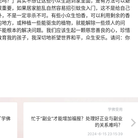
完吗？」其实不想让这些小众生跑到家里面，是有方法可以避
很重要，如果居家脏乱自然容易招引蚊虫入门，这不是给自己
外，不是一定非杀不可。有些小众生怕香，可以利用剩余的香
的地方，或种植一些能驱虫的植物，就能解除一些烦人的问
不能根本的解决问题。我们应该生起一颗慈悲善良的心，珍惜
教育我的孩子，我深切地祈望世界和平，众生安乐。请问：你
学佛受用
了学佛
忙于"副业"才能增加福报？处理好正业与副业
的关系难吗？
2024-6-15 23:15:39