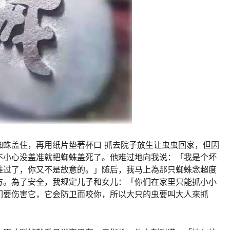
蜘蛛盖住，再用纸片垫著杯口 抓去院子放生让虫虫回家，但因
不小心没盖准就把蜘蛛盖死了。他难过地向我说：「我是个坏
难过了，你又不是故意的。」随后，我马上為那只蜘蛛念超度
方。為了安全，我规定儿子和女儿：「你们在家里只能抓小小
為你们要伤害它，它会防卫而咬你，所以大只的虫要叫大人來抓