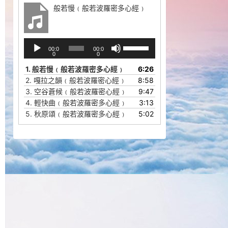
般若慢﹙般若波羅密多心經﹚
音
使
00:0
00:0
频
用
0
0
播
上
1.
般若慢﹙般若波羅密多心經﹚
6:26
放
/
2.
嘎拉之韻﹙般若波羅密心經﹚
8:58
器
下
3.
空谷蒼候﹙般若波羅密心經﹚
9:47
箭
4.
輕快曲﹙般若波羅密多心經﹚
3:13
头
5.
秋原頌﹙般若波羅密多心經﹚
5:02
键
来
增
高
或
降
低
音
量。