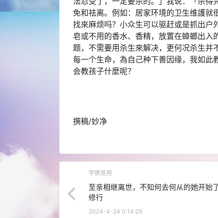
法忍受了，一定要杀的。」我说：「杀得
免和祛离。例如：居家环境的卫生维護就
找來麻烦吗？小众生可以驱赶或是抓出户
皂或不用的香水、香精，放置在蟑螂出入
题，不需要用杀生來解决，更何况杀生并
每一个生命，為自己种下善因缘，我如此
会教孩子什麼呢？
撰稿/妙净
学佛受用
至亲相继离世，不知何去何从的她开始
修行
2024-4-24 0:14:29