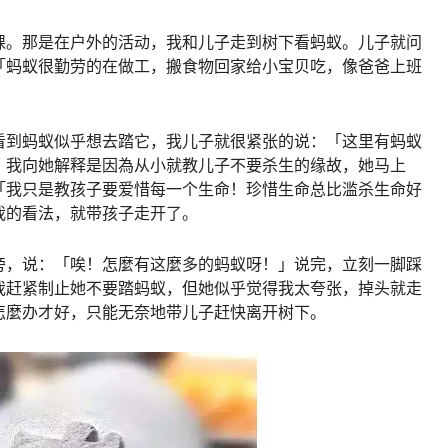
课。那是在户外的活动，我和儿子走到树下看蚂蚁。儿子就问
「蚂蚁很勤劳的在做工，搬食物回家给小宝贝吃，像爸爸上班
看到蚂蚁似乎想去踏它，我儿子就很紧张的说：「这里有蚂蚁
，我向她解释是因為从小就教儿子不要杀生的缘故，她马上
「我只是教孩子要爱惜每一个生命！珍惜生命总比滥杀生命好
我的看法，就带孩子走开了。
旁，说：「唉！怎麼有这麼多的蚂蚁呀！」说完，立刻一脚踩
我赶紧制止她不要踏蚂蚁，但她似乎觉得我太夸张，掉头就走
怎麼办才好，只能无奈地带儿子赶快离开树下。