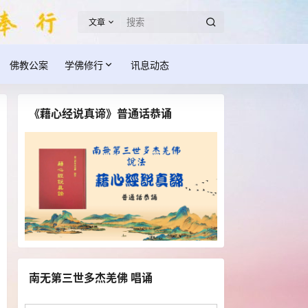
文章
佛教公案
学佛修行
讯息动态
《藉心经说真谛》普通话恭诵
南无第三世多杰羌佛 唱诵