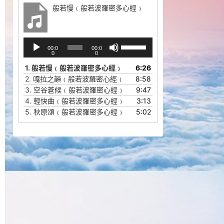
般若慢﹙般若波羅密多心經﹚
音
使
00:0
00:0
频
用
0
0
播
上
1.
般若慢﹙般若波羅密多心經﹚
6:26
放
/
2.
嘎拉之韻﹙般若波羅密心經﹚
8:58
器
下
3.
空谷蒼候﹙般若波羅密心經﹚
9:47
箭
4.
輕快曲﹙般若波羅密多心經﹚
3:13
头
5.
秋原頌﹙般若波羅密多心經﹚
5:02
键
来
增
高
或
降
低
音
量。