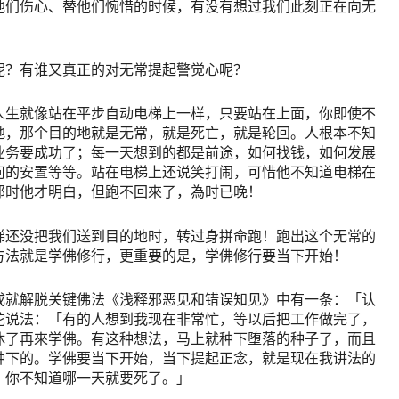
他们伤心、替他们惋惜的时候，有没有想过我们此刻正在向无
呢？有谁又真正的对无常提起警觉心呢？
人生就像站在平步自动电梯上一样，只要站在上面，你即使不
地，那个目的地就是无常，就是死亡，就是轮回。人根本不知
业务要成功了；每一天想到的都是前途，如何找钱，如何发展
何的安置等等。站在电梯上还说笑打闹，可惜他不知道电梯在
那时他才明白，但跑不回來了，為时已晚！
梯还没把我们送到目的地时，转过身拼命跑！跑出这个无常的
方法就是学佛修行，更重要的是，学佛修行要当下开始！
成就解脱关键佛法《浅释邪恶见和错误知见》中有一条：「认
陀说法：「有的人想到我现在非常忙，等以后把工作做完了，
休了再來学佛。有这种想法，马上就种下堕落的种子了，而且
种下的。学佛要当下开始，当下提起正念，就是现在我讲法的
，你不知道哪一天就要死了。」