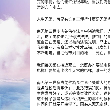
完的事情，他们也许还很年轻，当我们為
常的方向走去。
人生无常，可是有谁真正懂得什麼是无常
南无第三世多杰羌佛在法音中晓谕我们，
走，这个电梯也会把你推推推，推到目的
道自己在无常，还以為前途很光明，马上
我的事业，家庭怎样安排才幸福，儿女如
不断地走，当把他带到目的地——死亡，
我们每天都在接近死亡！怎麼办？要趁电
电梯！要想跑出这个无常的电梯，唯一的
南无第三世多杰羌佛為众生说至关重大的
世务轻松后再学佛」，此乃错误知见。佛
生意发展好了，或者等我岁数再大点，退
这个种子就是从这种认识产生的那个时候
时间你们就要开始学了。因為人死无定期