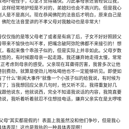
狠地吓唬侄子，心里才觉得痛快。为此事母亲还曾经说过我，
，这样经常地护短是不对的，弟媳妇也会不高兴的。但是我心
别人是不是高兴。现在恭闻佛陀的法音后才明白，原来自己是
。佛陀在法音里讲的不孝父母对我触动也是非常大！
母仅仅指的是等父母老了或者是有病了后，子女不好好照顾父
母带来不愉快也叫不孝，把嘴念破阿弥陀佛都不来接引的！想
气，看起来像个乖孩子似的，但是实际上并非如此。父母岁数
悠悠的，有时候跟母亲一起走路，我还嫌弃她走得太慢，常常
真正考虑到母亲的感受。父亲现在耳聋得厉害，我曾多次让他
特别费劲，就算是使劲儿地吆喝他也不一定能够听见。即便如
了什么“新闻大事件”就像一个小孩子似的给我说，有时候为
烦了；当我想回应父亲几句时，他又听不见，我得重复好几
我跟他说东，他就说西，完全不知道我说话的内容，我简直要
地说，我听着听着就忍不住想挂电话，嫌弃父亲实在是太啰嗦
父母”其实都是假的！表面上我虽然没和他们争吵，但是我心
具体表现！这也是我执的一种具体表现啊！