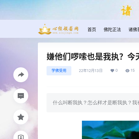
首页
佛陀正法
诸佛
嫌他们啰嗦也是我执？今
0
15
学佛受用
22年12月13日
什么叫断我执？怎么样才是断我执？我有幸