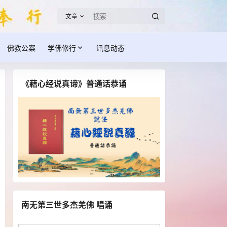
文章
佛教公案
学佛修行
讯息动态
《藉心经说真谛》普通话恭诵
南无第三世多杰羌佛 唱诵