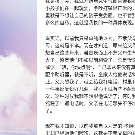
我家孩子哭，我就开始着急生气而且会狠
小孩子们在一起玩耍，争吵打架是正常的
里就是不想让自己的孩子受委屈，也不管
多么的自私，这就是我执的一种具体表现
说实话，以前我只是单纯地以为，不孝父
母，这就是不孝。现在才知道，原来给父
想自己这些年来，虽然表面上不惹父母生
大了，感觉他们不如以前利索了，总是慢
催促：“娘，你快点啊”，自己却从来没有
配个助听器，就是不听，全家人给他说话
此，父亲想我了，就会给我打电话，村里有
一件事反复说好几遍，我心里就有些不耐
次，这种时候我就不想跟他说话了；有时
抓狂了！通电话时，父亲在电话那头不停
了。
现在我才知道，以前我那自以为是的“孝顺
里却已经嫌他们啰嗦，这就是不孝父母的