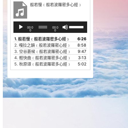
般若慢﹙般若波羅密多心經﹚
音
使
00:0
00:0
频
用
0
0
播
上
1.
般若慢﹙般若波羅密多心經﹚
6:26
放
/
2.
嘎拉之韻﹙般若波羅密心經﹚
8:58
器
下
3.
空谷蒼候﹙般若波羅密心經﹚
9:47
箭
4.
輕快曲﹙般若波羅密多心經﹚
3:13
头
5.
秋原頌﹙般若波羅密多心經﹚
5:02
键
来
增
高
或
降
低
音
量。