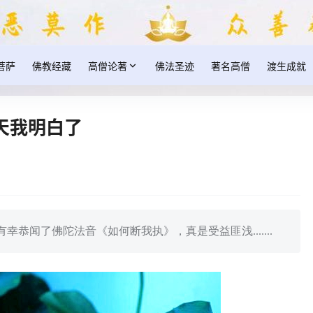
菩萨
佛教经藏
高僧论著
佛法圣迹
著名高僧
渡生成就
天我明白了
恭闻了佛陀法音《如何断我执》，真是受益匪浅.......